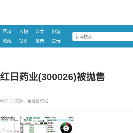
区域
人物
公共
旅游
收藏
钱币
邮票
古玩
日药业(300026)被抛售
18 09:29:26 来源：金融投资报