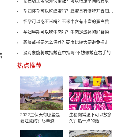
钻石切工等级如何搭配？可以根据不同的要求来选
孕妇怀孕可以吃蜂蜜吗？蜂蜜具有健脾开胃润肠通便功
怀孕可以吃玉米吗？玉米中含有丰富的蛋白质
孕妇早期可以吃牛肉吗？牛肉是滋补的好食物
碧玺戒指要怎么保养？硬度比较大要避免撞击
没对象能将戒指戴在中指吗?不妨佩戴在右手的食指
普
热点推荐
2022三伏天有哪些是
生猪肉常温下可以放多
要注意的？尽量避
久？热一点的话