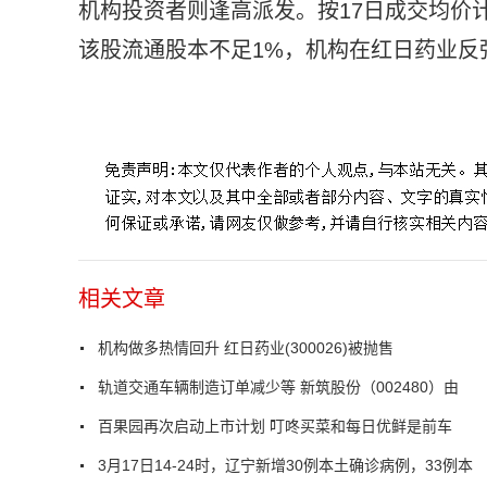
机构投资者则逢高派发。按17日成交均价
该股流通股本不足1%，机构在红日药业反
标签：
机构做多
热情回升
红日药业
加仓抛售
相关文章
机构做多热情回升 红日药业(300026)被抛售
轨道交通车辆制造订单减少等 新筑股份（002480）由
百果园再次启动上市计划 叮咚买菜和每日优鲜是前车
3月17日14-24时，辽宁新增30例本土确诊病例，33例本