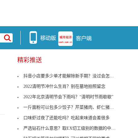
精彩推送
抖音小店要多少单才能解除新手期？没过会怎样？
2022清明节冲什么生肖？别在墓地拍照留念
2022年北京清明节会下雨吗？“清明时节雨歇歇”
一斤面粉可以包多少饺子？芹菜猪肉、虾仁猪肉馅最好
口味虾过夜了还能吃吗？吃起来味道会差很多
严选钻石什么意思？取EX切工级别的数据的中间值