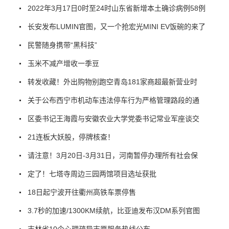
2022年3月17日0时至24时山东省新增本土确诊病例58例
长安发布LUMIN官图，又一个抢宏光MINI EV饭碗的来了
民警随身携带“黑科技”
玉米不减产增收一季豆
转发收藏！外出购物别跑空青岛181家商超最新营业时
关于公布西宁市机动车违法停车行为严格管理路段的通
区委书记王海霞与安徽农业大学党委书记常业军座谈交
21连板大妖股，停牌核查！
请注意！3月20日-3月31日，河南暂停办理所有社会保
定了！七塔寺周边三园两馆项目选址获批
18日起宁波开往衢州高铁车票停售
3.7秒的加速/1300KM续航，比亚迪发布汉DM系列官图
吉林省10个心理疏导志愿服务热线公布