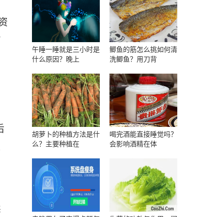
资
占
午睡一睡就是三小时是
鲫鱼的筋怎么挑如何清
什么原因？晚上
洗鲫鱼？用刀背
后
胡萝卜的种植方法是什
喝完酒能直接睡觉吗？
么？主要种植在
会影响酒精在体
量
卖