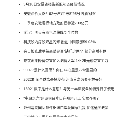
3月18日安徽省报告新冠肺炎疫情情况
安徽油价大涨！92号汽油“破8”95号汽油“破9”
一季度安徽发行地方政府债券近700亿元
武汉：明天有雨气温将降到个位数
科技股内房股双星闪耀 融创中国暴涨59.03%
突击检查后草莓商贩是否“缺斤少两”？部分商贩有俩
茶饮密集降价奈雪加入调价大军 14~25元成奈雪主力
99977是什么意思？你在TA心里是非常重要的
2022胡润全球富豪榜发布 河南首富为秦英林夫妇
13921数字是什么意思？与另一半庆祝各种特殊日子使用
“中原之光”建设项目昨日在郑州开工 它强在哪？
郑州建设国际邮件枢纽口岸获国家批复 优化通关政策
三个转向：提升伤情鉴定审查质效