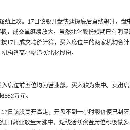
强劲上攻。17日该股开盘快速探底后直线飙升，盘
停板，成交量继续放大。虽然北化股份短期已有明显
按17日成交均价计算，买入席位中的两家机构合计
%，机构逢高小幅追买北化股份。
上榜，买入席位前五位均为营业部，买入较为集中。卖出席
582万元。
17日该股高开高走，开盘不到一小时股价便已封死
在红日药业放量大涨中，短线活跃资金席位积极做多