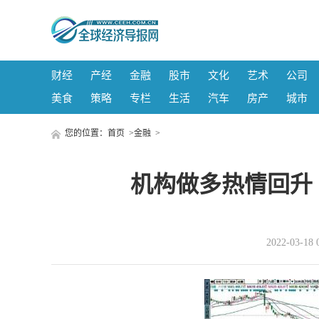
财经
产经
金融
股市
文化
艺术
公司
美食
策略
专栏
生活
汽车
房产
城市
您的位置：
首页
>
金融
>
机构做多热情回升 红
2022-03-