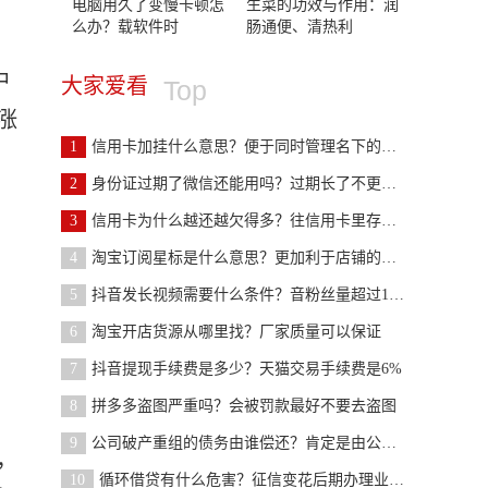
电脑用久了变慢卡顿怎
生菜的功效与作用：润
么办？载软件时
肠通便、清热利
中
大家爱看
Top
涨
1
信用卡加挂什么意思？便于同时管理名下的银行卡
2
身份证过期了微信还能用吗？过期长了不更改就会影响
3
信用卡为什么越还越欠得多？往信用卡里存钱了吧
4
淘宝订阅星标是什么意思？更加利于店铺的运行
5
抖音发长视频需要什么条件？音粉丝量超过1000
6
淘宝开店货源从哪里找？厂家质量可以保证
7
抖音提现手续费是多少？天猫交易手续费是6%
8
拼多多盗图严重吗？会被罚款最好不要去盗图
9
公司破产重组的债务由谁偿还？肯定是由公司来承担的
，
10
循环借贷有什么危害？征信变花后期办理业务受影响