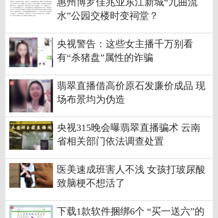
惠州博罗佳兆业东江新城“九曲流
水”公园交楼时变祠堂？
央视警告：这些女主播千万别看
有“杀猪盘”属性的诈骗
翡翠直播借高价原石发廉价成品 现
场布景均为伪造
央视315晚会曝翡翠直播骗术 云南
省相关部门依法调查处置
医美速成班害人不浅 女孩打玻尿酸
致脑梗不想活了
下载1款软件捆绑6个 “买一送六”的