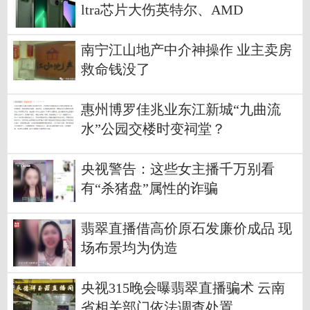
ltra芯片大伤英特尔、AMD
南宁江山地产中介神操作 业主卖房
救命钱没了
惠州博罗佳兆业东江新城“九曲流
水”公园交楼时变祠堂？
央视警告：这些女主播千万别看
有“杀猪盘”属性的诈骗
翡翠直播借高价原石发廉价成品 现
场布景均为伪造
央视315晚会曝翡翠直播骗术 云南
省相关部门依法调查处置