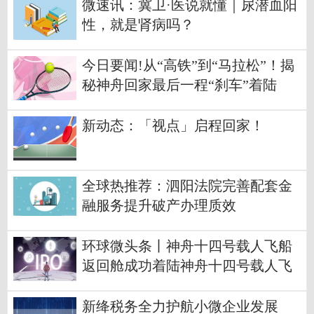
微速讯：冀卫·医说就懂｜尿潜血阳
性，就是肾病吗？
今日要闻!从“高铁”到“马拉松”！揭
秘神舟回家最后一程“刹车”着陆
新动态：「视点」启程回家！
全球热推荐：泗阳法院完善配套金
融服务提升破产办理质效
环球微头条丨神舟十四号载人飞船
返回舱成功着陆神舟十四号载人飞
行任务取得圆满成功
新绛税务全力护航小微企业发展