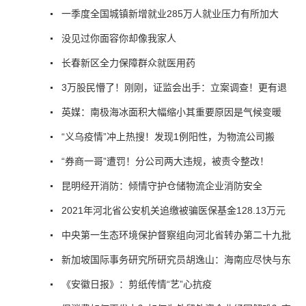
一季度全国城镇新增就业285万人就业压力有所加大
没见过你面容你却像我家人
长春新区全力保障群众就医用药
3万股民懵了！刚刚，证监会出手：立案调查！更有退
英媒：南极海冰面积大幅缩小其重要原因是气候变暖
“义乌疫情”冲上热搜！发现1例阳性，为物流公司搬
“券商一哥”遭罚！分公司两大违规，被责令整改！
昆明经开消防：倾情守护仓储物流企业消防安全
2021年河北省公安机关追缴被骗医保基金128.13万元
中央第一生态环境保护督察组向河北省转办第二十九批
新加坡国际事务研究所研究员胡逸山：海南应尽快与东
《安徽日报》：剪纸传情“艺”心抗疫