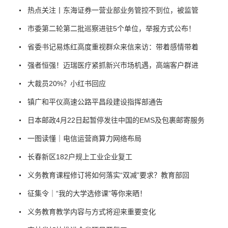
热点关注丨东海证券一营业部业务管控不到位，被监管
市委第二轮第二批巡察进驻5个单位，举报方式公布！
省委书记易炼红高度重视群众来信来访：带着感情带着
强者恒强！迈瑞医疗紧抓新兴市场机遇，高端客户群进
大裁员20%？小红书回应
镇广和平仪高速公路平昌段建设指挥部通告
日本邮政4月22日起暂停发往中国的EMS及包裹邮寄服务
一图读懂｜电信运营商算力网络布局
长春新区182户规上工业企业复工
义务教育课程修订将如何落实“双减”要求？教育部回
征集令｜“我的大学选修课”等你来晒！
义务教育教学内容与方式将迎来重要变化