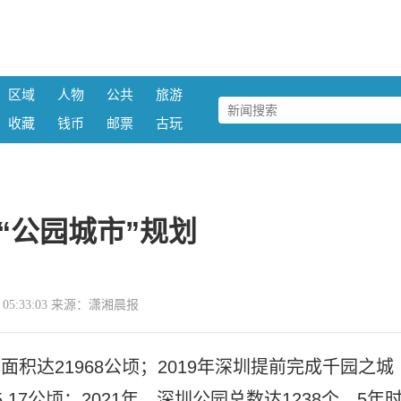
区域
人物
公共
旅游
收藏
钱币
邮票
古玩
“公园城市”规划
22 05:33:03 来源：潇湘晨报
成面积达21968公顷；2019年深圳提前完成千园之城
.17公顷；2021年，深圳公园总数达1238个。5年