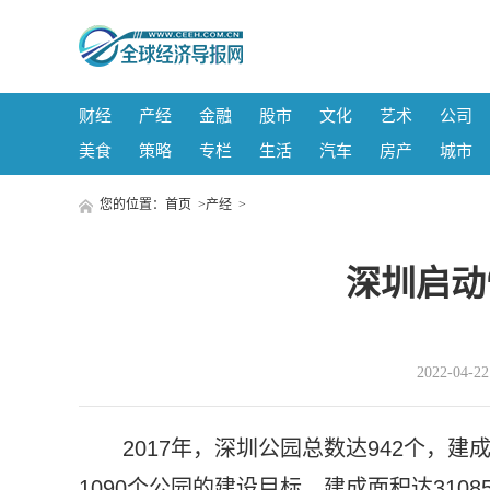
财经
产经
金融
股市
文化
艺术
公司
美食
策略
专栏
生活
汽车
房产
城市
您的位置：
首页
>
产经
>
深圳启动
2022-04-
2017年，深圳公园总数达942个，建
1090个公园的建设目标，建成面积达31085