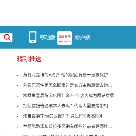
精彩推送
黄有龙是谁的司机？他的家庭背景一直被保护的很好
刘强东案件是怎么回事？是女方主动邀请去她的公寓
水煮鱼皇后淘宝店叫什么?一年之内成为两钻卖家
打征信报告必须本人去吗？代理人需要携带相关资料
淘宝直通车roi怎么提升？通过PPC提高ROI
兰德酷路泽和普拉多区别有哪些？前者越野性更加强大
时