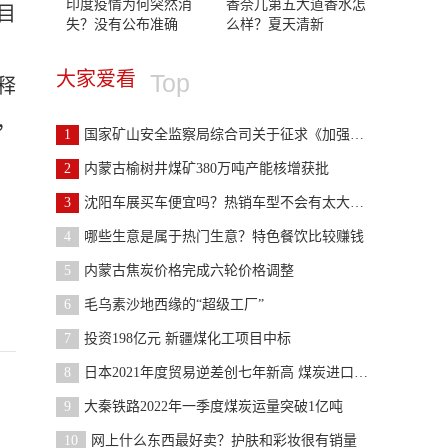
印度疫情为何突然消
香奈儿第五大道香水怎
目
失？没有公布准确
么样？夏天清新
、
大家爱看
Top
释
，
1
国家矿山安全监察局综合司关于征求《加强煤矿实际控
2
内蒙古榆树井煤矿380万吨产能核增获批
3
沈阳车展买车便宜吗？热销车型不会有太大的折扣
4
哪些生意是属于热门生意？特色餐饮比较赚钱
5
内蒙古焦炭价格完成六轮价格调整
6
毛乌素沙地西缘的“超级工厂”
7
投资198亿元 新疆煤化工项目中标
8
日本2021年度贸易逆差创七年新高 煤炭进口增至2.1倍
9
大秦铁路2022年一季度煤炭运量突破1亿吨
10
网上什么东西最好卖？护肤和彩妆很有销量