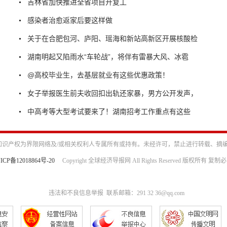
吉林省加快推进全省项目开复工
感染者治愈返家后要这样做
关于在合肥包河、庐阳、瑶海和新站高新区开展核酸检
湖南明起又陷雨水“车轮战”，将伴有雷暴大风、冰雹
@高校毕业生，去基层就业有这些优惠政策！
女子举报医生前夫收回扣出轨还家暴，男方公开发声，
中高考等大型考试要来了！湖南招考工作重点有这些
识产权为界限网络及/或相关权利人专属所有或持有。未经许可，禁止进行转载、摘
ICP备12018864号-20
Copyright 全球经济导报网 All Rights Reserved 版权所有 复制
违法和不良信息举报 联系邮箱：291 32 36@qq.com