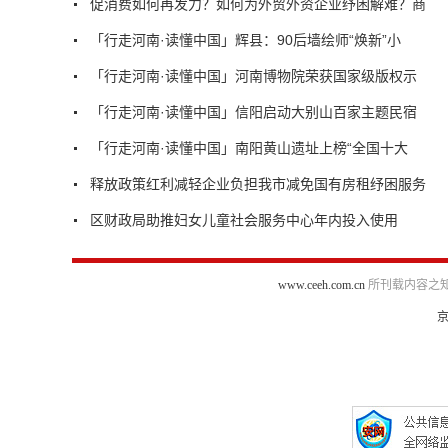
促消费如何再发力？如何为外贸外资企业纾困解难？商
「行走河南·读懂中国」辉县：90后墙绘师“焕新”小
「行走河南·读懂中国」河南博物院荣获国家级版权示
「行走河南·读懂中国」信阳启动大别山百家主题民宿
「行走河南·读懂中国」南阳黄山遗址上榜“全国十大
释放政策红利减轻企业负担我市减免国有房租纾困服务
区财政局助推妇女儿童社会服务中心年内投入使用
www.ceeh.com.cn
所刊载内容之知
京