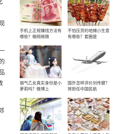
化
现
手机上正规赚钱方法有
不怕压货的地摊小生意
哪些？做网络微
有哪些？套圈是
一
的
品
教
弱气乙女真实身份是小
国外怎样评价刘传健？
萝莉吗？微博上
将担任中国民航
郊