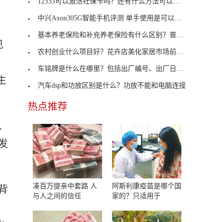
12333可以激活社保卡吗？还有什么方法可以激活社保
中兴Axon305G智能手机评测 单手使用是可以管理的
基本养老保险和补充养老保险有什么区别？普及程度不
见
农村创业什么项目好？花卉店美化家居市场前景广阔
车铭牌是什么在哪里？包括出厂编号、出厂日期及厂名
生
汽车dsp和功放区别是什么？功放不能和电脑连接
热点推荐
、
发
凑百万提亲中套路 人
阿斯利康疫苗是哪个国
背
与人之间的信任
家的？只适用于