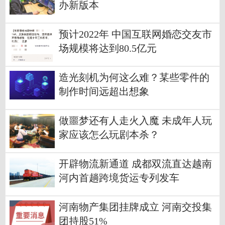
办新版本
预计2022年 中国互联网婚恋交友市
场规模将达到80.5亿元
造光刻机为何这么难？某些零件的
制作时间远超出想象
做噩梦还有人走火入魔 未成年人玩
家应该怎么玩剧本杀？
开辟物流新通道 成都双流直达越南
河内首趟跨境货运专列发车
河南物产集团挂牌成立 河南交投集
团持股51%