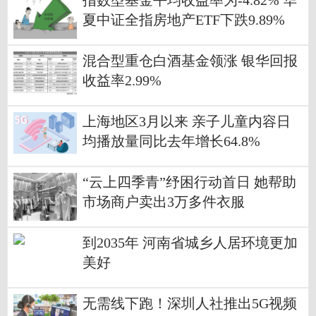
指数型基金平均收益率为-4.82% 华
夏中证全指房地产ETF下跌9.89%
混合型重仓白酒基金领涨 银华回报
收益率2.99%
上海地区3月以来 亲子儿童内容日
均播放量同比去年增长64.8%
“云上四季青”纾困行动首日 她帮助
市场商户卖出3万多件衣服
到2035年 河南省城乡人居环境更加
美好
无需线下跑！深圳人社推出5G视频