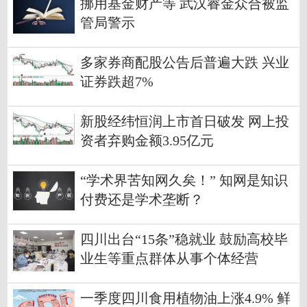
挪用基金财产等 武汉睿金众合被监
管局警示
多家券商配股公告后普遍大跌 兴业
证券跌超7%
新股经纬恒润上市首日破发 网上投
资者弃购金额3.95亿元
“学术界苦知网久矣！” 知网是知识
付费还是学术垄断？
四川出台“15条”稳就业 鼓励高校毕
业生等重点群体从事个体经营
一季度四川食用植物油上涨4.9% 鲜