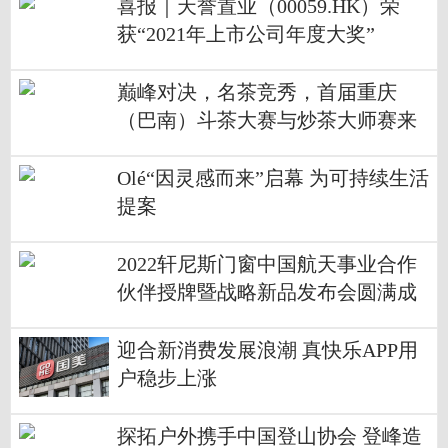
喜报｜天誉置业（00059.HK）荣
获“2021年上市公司年度大奖”
巅峰对决，名茶竞秀，首届重庆
（巴南）斗茶大赛与炒茶大师赛来
了！
Olé“因灵感而来”启幕 为可持续生活
提案
2022轩尼斯门窗中国航天事业合作
伙伴授牌暨战略新品发布会圆满成
功！
迎合新消费发展浪潮 真快乐APP用
户稳步上涨
探拓户外携手中国登山协会 登峰造