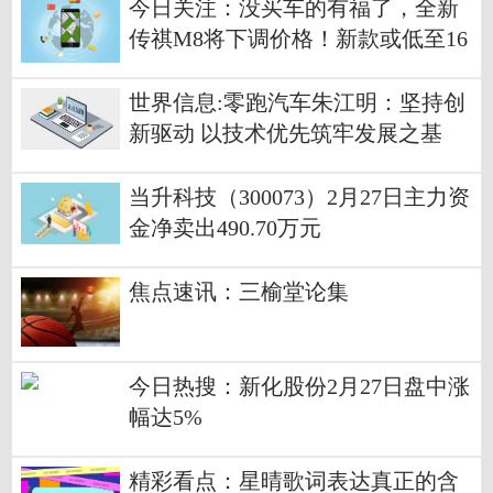
今日关注：没买车的有福了，全新
传祺M8将下调价格！新款或低至16
万
世界信息:零跑汽车朱江明：坚持创
新驱动 以技术优先筑牢发展之基
当升科技（300073）2月27日主力资
金净卖出490.70万元
焦点速讯：三榆堂论集
今日热搜：新化股份2月27日盘中涨
幅达5%
精彩看点：星晴歌词表达真正的含