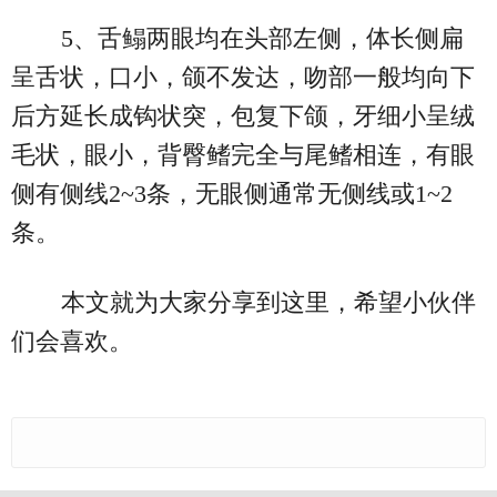
5、舌鳎两眼均在头部左侧，体长侧扁
呈舌状，口小，颌不发达，吻部一般均向下
后方延长成钩状突，包复下颌，牙细小呈绒
毛状，眼小，背臀鳍完全与尾鳍相连，有眼
侧有侧线2~3条，无眼侧通常无侧线或1~2
条。
本文就为大家分享到这里，希望小伙伴
们会喜欢。