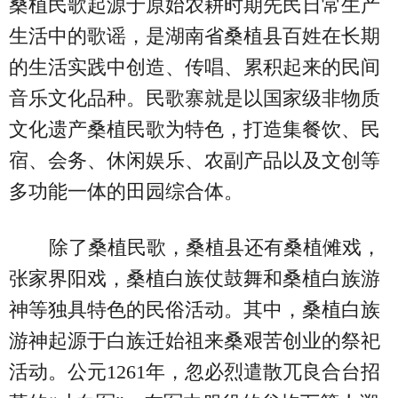
桑植民歌起源于原始农耕时期先民日常生产
生活中的歌谣，是湖南省桑植县百姓在长期
的生活实践中创造、传唱、累积起来的民间
音乐文化品种。民歌寨就是以国家级非物质
文化遗产桑植民歌为特色，打造集餐饮、民
宿、会务、休闲娱乐、农副产品以及文创等
多功能一体的田园综合体。
除了桑植民歌，桑植县还有桑植傩戏，
张家界阳戏，桑植白族仗鼓舞和桑植白族游
神等独具特色的民俗活动。其中，桑植白族
游神起源于白族迁始祖来桑艰苦创业的祭祀
活动。公元1261年，忽必烈遣散兀良合台招