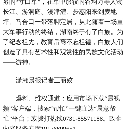
募的“寸白军”，在军中服役的谷均万等人溯
长江、游洞庭、漫津澧、步慈阳来到麦地
坪、马合口一带落脚定居，从此随着一场重
大军事行动的终结，湖南终于有了白族。为
了纪念祖先，教育后裔不忘祖德，白族人们
创造了具有艺术性和观赏性的民族文化活动
——游神。
潇湘晨报记者王丽姣
爆料、维权通道：应用市场下载“晨视
频”客户端，搜索“帮忙”一键直达“晨意帮
忙”平台；或拨打热线0731-85571188。政企
内容服务专席19176699651。