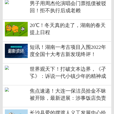
男子用周杰伦演唱会门票抵债被驳
回！拒不执行后成老赖
20℃！冬天真的走了，湖南的春天
提上日程
短讯！湖南一考古项目入围2022年
度全国十大考古新发现终评！
世界观天下！打破文本边界，《孑
孓》：诉说一代小镇少年的精神成
长史
焦点速递！大连一保洁员拾金不昧
被开除，最新进展：涉事饭店负责
人已道歉
长沙县爱的摆渡人义工发展中心给