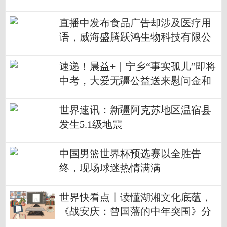
直播中发布食品广告却涉及医疗用
语，威海盛腾跃鸿生物科技有限公
司被罚
速递！晨益+｜宁乡“事实孤儿”即将
中考，大爱无疆公益送来慰问金和
鼓励
世界速讯：新疆阿克苏地区温宿县
发生5.1级地震
中国男篮世界杯预选赛以全胜告
终，现场球迷热情满满
世界快看点丨读懂湖湘文化底蕴，
《战安庆：曾国藩的中年突围》分
享会在京举行