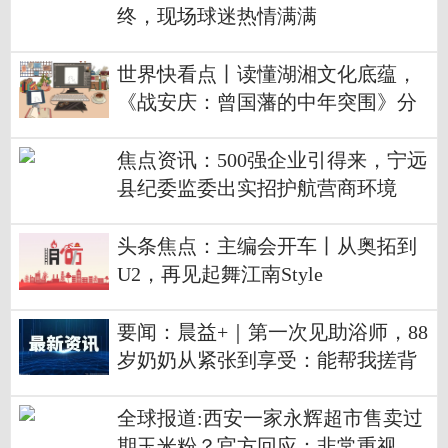
终，现场球迷热情满满
世界快看点丨读懂湖湘文化底蕴，
《战安庆：曾国藩的中年突围》分
享会在京举行
焦点资讯：500强企业引得来，宁远
县纪委监委出实招护航营商环境
头条焦点：主编会开车丨从奥拓到
U2，再见起舞江南Style
要闻：晨益+｜第一次见助浴师，88
岁奶奶从紧张到享受：能帮我搓背
吗？
全球报道:西安一家永辉超市售卖过
期玉米粉？官方回应：非常重视，