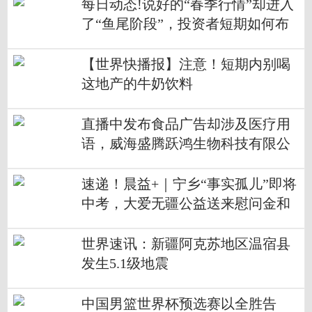
每日动态!说好的“春季行情”却进入
了“鱼尾阶段”，投资者短期如何布
局？
【世界快播报】注意！短期内别喝
这地产的牛奶饮料
直播中发布食品广告却涉及医疗用
语，威海盛腾跃鸿生物科技有限公
司被罚
速递！晨益+｜宁乡“事实孤儿”即将
中考，大爱无疆公益送来慰问金和
鼓励
世界速讯：新疆阿克苏地区温宿县
发生5.1级地震
中国男篮世界杯预选赛以全胜告