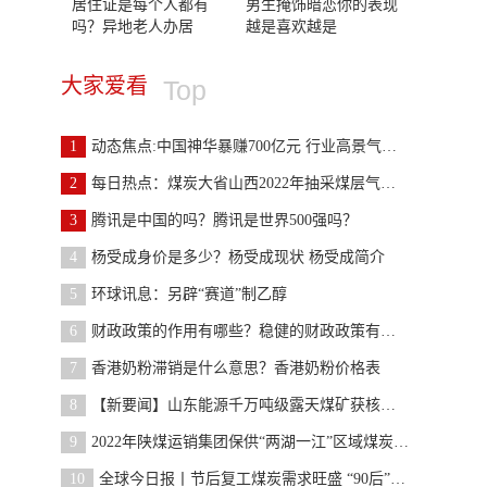
居住证是每个人都有
男生掩饰暗恋你的表现
吗？异地老人办居
越是喜欢越是
大家爱看
Top
1
动态焦点:中国神华暴赚700亿元 行业高景气度下煤炭
2
每日热点：煤炭大省山西2022年抽采煤层气近百亿立方
3
腾讯是中国的吗？腾讯是世界500强吗？
4
杨受成身价是多少？杨受成现状 杨受成简介
5
环球讯息：另辟“赛道”制乙醇
6
财政政策的作用有哪些？稳健的财政政策有哪些？
7
香港奶粉滞销是什么意思？香港奶粉价格表
8
【新要闻】山东能源千万吨级露天煤矿获核准批复
9
2022年陕煤运销集团保供“两湖一江”区域煤炭量增长
10
全球今日报丨节后复工煤炭需求旺盛 “90后”矿工坚