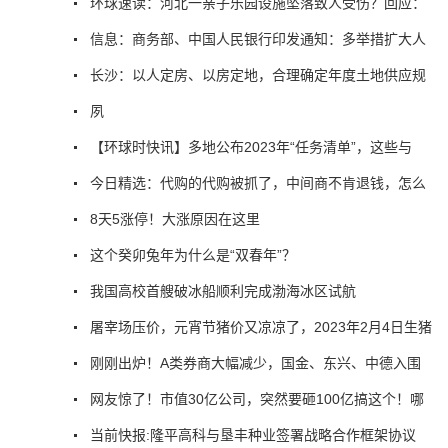
环球速读：河北一亲子乐园设施坠落致人受伤？回应：
信息：商务部、中国人民银行印发通知：多举措扩大人
长沙：以人定房、以房定地，合理确定年度土地供应规
夙
【环球时快讯】多地公布2023年“任务清单”，这些与
今日精选：代购的代购被抓了，中间商不肯退钱，怎么
8天5涨停！大涨原因在这里
这个癸卯兔年为什么是“双春年”？
我国高校首艘破冰船顺利完成渤海冰区试航
屠宰场压价，元宵节猪价又凉凉了，2023年2月4日生猪
刚刚出炉！A类券商大幅减少，国金、东兴、中德入围
网友惊了！市值30亿公司，突然要砸100亿搞这个！哪
当前快报:隆平高科与垦丰种业签署战略合作框架协议