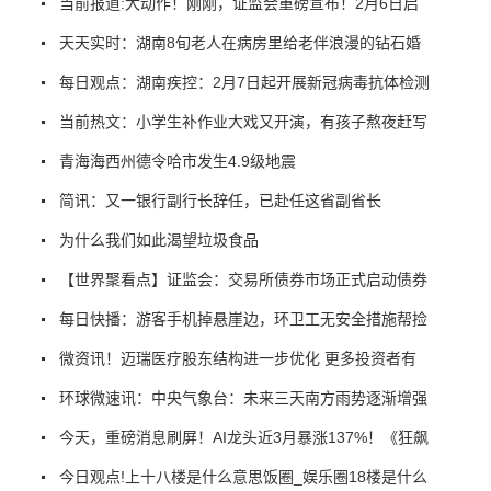
当前报道:大动作！刚刚，证监会重磅宣布！2月6日启
天天实时：湖南8旬老人在病房里给老伴浪漫的钻石婚
每日观点：湖南疾控：2月7日起开展新冠病毒抗体检测
当前热文：小学生补作业大戏又开演，有孩子熬夜赶写
青海海西州德令哈市发生4.9级地震
简讯：又一银行副行长辞任，已赴任这省副省长
为什么我们如此渴望垃圾食品
【世界聚看点】证监会：交易所债券市场正式启动债券
每日快播：游客手机掉悬崖边，环卫工无安全措施帮捡
微资讯！迈瑞医疗股东结构进一步优化 更多投资者有
环球微速讯：中央气象台：未来三天南方雨势逐渐增强
今天，重磅消息刷屏！AI龙头近3月暴涨137%！《狂飙
今日观点!上十八楼是什么意思饭圈_娱乐圈18楼是什么