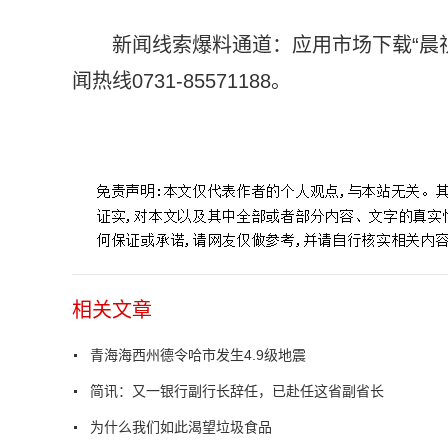
新闻线索爆料通道：应用市场下载“晨
闻热线0731-85571188。
标签：
德令哈市
历史地震
地震台网
根据中国
海西蒙古
相关文章
青海海西州德令哈市发生4.9级地震
简讯：又一银行副行长辞任，已赴任这省副省长
为什么我们如此渴望垃圾食品