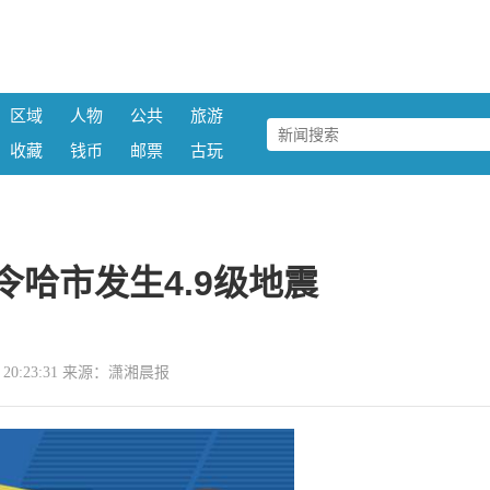
区域
人物
公共
旅游
收藏
钱币
邮票
古玩
令哈市发生4.9级地震
03 20:23:31 来源：潇湘晨报