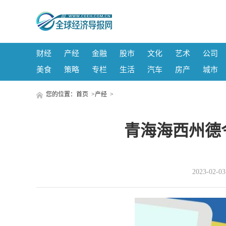
财经
产经
金融
股市
文化
艺术
公司
美食
策略
专栏
生活
汽车
房产
城市
您的位置：
首页
>
产经
>
青海海西州德
2023-02-