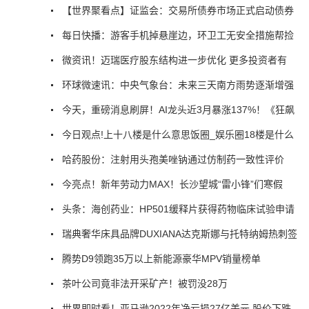
【世界聚看点】证监会：交易所债券市场正式启动债券
每日快播：游客手机掉悬崖边，环卫工无安全措施帮捡
微资讯！迈瑞医疗股东结构进一步优化 更多投资者有
环球微速讯：中央气象台：未来三天南方雨势逐渐增强
今天，重磅消息刷屏！AI龙头近3月暴涨137%！《狂飙
今日观点!上十八楼是什么意思饭圈_娱乐圈18楼是什么
哈药股份：注射用头孢美唑钠通过仿制药一致性评价
今亮点！新年劳动力MAX！长沙望城“雷小锋”们寒假
头条：海创药业：HP501缓释片获得药物临床试验申请
瑞典奢华床具品牌DUXIANA达克斯娜与托特纳姆热刺签
腾势D9领跑35万以上新能源豪华MPV销量榜单
茶叶公司竟非法开采矿产！被罚没28万
世界即时看！亚马逊2022年净亏损27亿美元 股价下跌