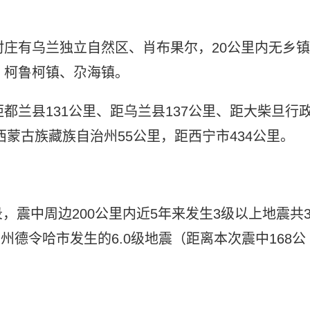
村庄有乌兰独立自然区、肖布果尔，20公里内无乡镇
、柯鲁柯镇、尕海镇。
都兰县131公里、距乌兰县137公里、距大柴旦行
西蒙古族藏族自治州55公里，距西宁市434公里。
震中周边200公里内近5年来发生3级以上地震共3
西州德令哈市发生的6.0级地震（距离本次震中168公