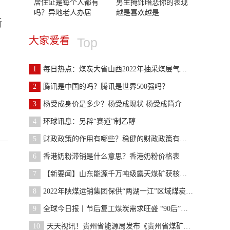
居住证是每个人都有
男生掩饰暗恋你的表现
吗？异地老人办居
越是喜欢越是
新
大家爱看
Top
1
每日热点：煤炭大省山西2022年抽采煤层气近百亿立方
2
腾讯是中国的吗？腾讯是世界500强吗？
3
杨受成身价是多少？杨受成现状 杨受成简介
4
环球讯息：另辟“赛道”制乙醇
5
财政政策的作用有哪些？稳健的财政政策有哪些？
6
香港奶粉滞销是什么意思？香港奶粉价格表
7
【新要闻】山东能源千万吨级露天煤矿获核准批复
8
2022年陕煤运销集团保供“两湖一江”区域煤炭量增长
9
全球今日报丨节后复工煤炭需求旺盛 “90后”矿工坚
10
天天视讯！贵州省能源局发布《贵州省煤矿企业准入标