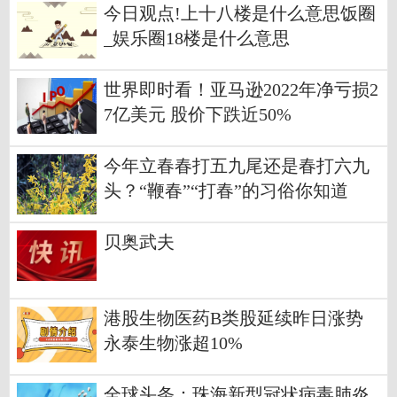
今日观点!上十八楼是什么意思饭圈
_娱乐圈18楼是什么意思
世界即时看！亚马逊2022年净亏损2
7亿美元 股价下跌近50%
今年立春春打五九尾还是春打六九
头？“鞭春”“打春”的习俗你知道
吗？
贝奥武夫
港股生物医药B类股延续昨日涨势
永泰生物涨超10%
全球头条：珠海新型冠状病毒肺炎