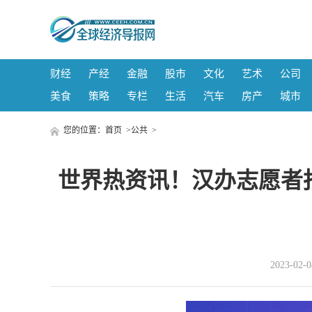
财经
产经
金融
股市
文化
艺术
公司
美食
策略
专栏
生活
汽车
房产
城市
您的位置：
首页
>
公共
>
世界热资讯！汉办志愿者
2023-02