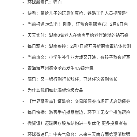
环球新资讯：猫血
快看：带给儿子的玩具仿真枪，铁路工作人员提醒是“
当前报道:大动作！刚刚，证监会重磅宣布！2月6日启
天天实时：湖南8旬老人在病房里给老伴浪漫的钻石婚
每日观点：湖南疾控：2月7日起开展新冠病毒抗体检测
当前热文：小学生补作业大戏又开演，有孩子熬夜赶写
青海海西州德令哈市发生4.9级地震
简讯：又一银行副行长辞任，已赴任这省副省长
为什么我们如此渴望垃圾食品
【世界聚看点】证监会：交易所债券市场正式启动债券
每日快播：游客手机掉悬崖边，环卫工无安全措施帮捡
微资讯！迈瑞医疗股东结构进一步优化 更多投资者有
环球微速讯：中央气象台：未来三天南方雨势逐渐增强