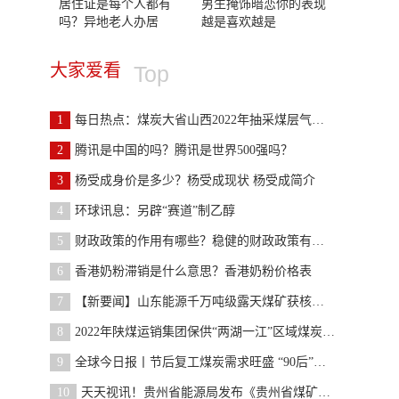
居住证是每个人都有
男生掩饰暗恋你的表现
吗？异地老人办居
越是喜欢越是
大家爱看
Top
1
每日热点：煤炭大省山西2022年抽采煤层气近百亿立方
2
腾讯是中国的吗？腾讯是世界500强吗？
3
杨受成身价是多少？杨受成现状 杨受成简介
4
环球讯息：另辟“赛道”制乙醇
5
财政政策的作用有哪些？稳健的财政政策有哪些？
6
香港奶粉滞销是什么意思？香港奶粉价格表
7
【新要闻】山东能源千万吨级露天煤矿获核准批复
8
2022年陕煤运销集团保供“两湖一江”区域煤炭量增长
9
全球今日报丨节后复工煤炭需求旺盛 “90后”矿工坚
10
天天视讯！贵州省能源局发布《贵州省煤矿企业准入标