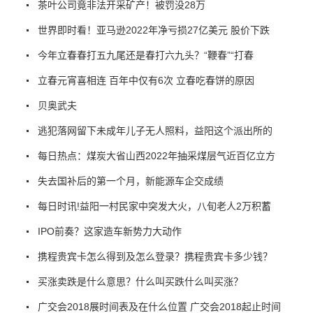
茶叶公司竟非法开采矿产！被罚没28万
世界即时看！亚马逊2022年净亏损27亿美元 股价下跌
今年立春春打五九尾还是春打六九头？“鞭春”“打春
立春元宵喜相连 百年中仅有6次 立春吃春饼的原因
贝奥武夫
逃犯落网留下未成年儿子无人照料，益阳这个派出所的
每日热点：煤炭大省山西2022年抽采煤层气近百亿立方
失去国补后的第一个月，新能源车企交成绩
每日时讯!益阳一村民家中突发大火，八旬老人2万积蓄
IPO前奏？这家造车新势力大动作
携程贵宾卡怎么得到及怎么登录？携程贵宾卡多少钱？
买涨卖跌是什么意思？什么叫买跌什么叫买涨？
广交会2018展时间表及在什么位置 广交会2018起止时间