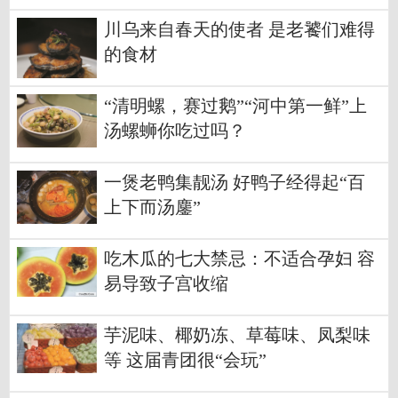
川乌来自春天的使者 是老饕们难得
的食材
“清明螺，赛过鹅”“河中第一鲜”上
汤螺蛳你吃过吗？
一煲老鸭集靓汤 好鸭子经得起“百
上下而汤鏖”
吃木瓜的七大禁忌：不适合孕妇 容
易导致子宫收缩
芋泥味、椰奶冻、草莓味、凤梨味
等 这届青团很“会玩”