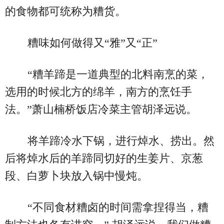
的食物都可统称为糟货。
糟味如何做得又“雅”又“正”
“糟羊蹄是一道典型的北料南烹的菜，
选用的时候北方的绵羊，南方的烹饪手
法。”萧山楠桥饭店冷菜主管胡泽远说。
将羊蹄冷水下锅，进行焯水、捞出。然
后将焯水后的羊蹄同切好的生姜片、京葱
段、白萝卜块放入锅中慢炖。
“不同食材糟卤的时间需拿捏得当，糟