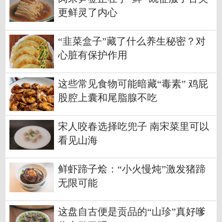
更鲜灵了内心
“韭菜盒子”藏了什么养生秘密？对
心脏有保护作用
这些常见食物可能暗藏“毒素” 鸡屁
股腔上囊和尾脂腺不吃
宋人咬春选择吃兜子 南宋菜里可以
看见山海
鲜虾蹄子烩：“小火慢炖”激发猪蹄
无限可能
这盘自古便是贡品的“山珍”真好嗲