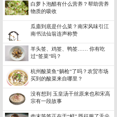
白萝卜泡醋有什么营养？帮助营养
物质的吸收
瓜齑到底是什么菜？南宋风味引江
南书法仙翁连声称赞
羊头签、鸡签、鸭签…… 你有吃
过“签菜”吗？
杭州酸菜鱼“躺枪”了吗？农贸市场
买到的酸菜来自哪里？
没有想到 玉皇汤干丝原来也和宋高
宗有一段故事
肉末笋签正在于“鲜” 既征服了舌尖