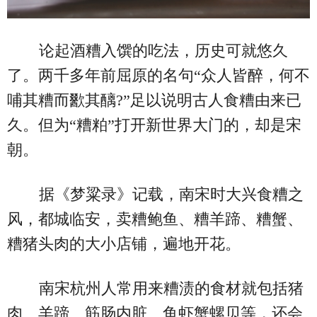
论起酒糟入馔的吃法，历史可就悠久
了。两千多年前屈原的名句“众人皆醉，何不
哺其糟而歠其醨?”足以说明古人食糟由来已
久。但为“糟粕”打开新世界大门的，却是宋
朝。
据《梦粱录》记载，南宋时大兴食糟之
风，都城临安，卖糟鲍鱼、糟羊蹄、糟蟹、
糟猪头肉的大小店铺，遍地开花。
南宋杭州人常用来糟渍的食材就包括猪
肉、羊蹄、筋肠内脏、鱼虾蟹螺贝等，还会