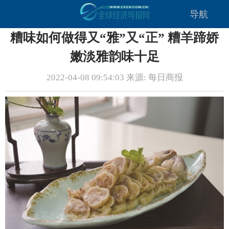
导航
糟味如何做得又“雅”又“正” 糟羊蹄娇
嫩淡雅韵味十足
2022-04-08 09:54:03 来源: 每日商报