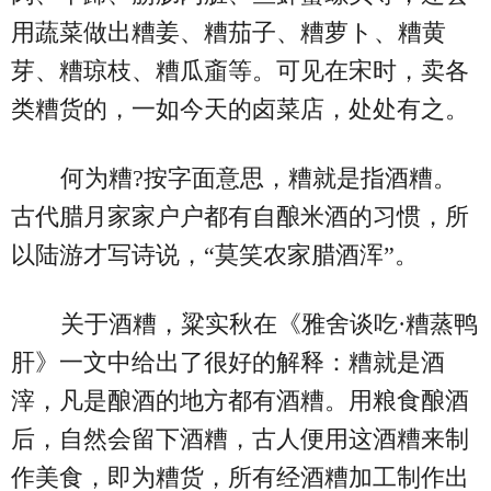
用蔬菜做出糟姜、糟茄子、糟萝ト、糟黄
芽、糟琼枝、糟瓜齑等。可见在宋时，卖各
类糟货的，一如今天的卤菜店，处处有之。
何为糟?按字面意思，糟就是指酒糟。
古代腊月家家户户都有自酿米酒的习惯，所
以陆游才写诗说，“莫笑农家腊酒浑”。
关于酒糟，粱实秋在《雅舍谈吃·糟蒸鸭
肝》一文中给出了很好的解释：糟就是酒
滓，凡是酿酒的地方都有酒糟。用粮食酿酒
后，自然会留下酒糟，古人便用这酒糟来制
作美食，即为糟货，所有经酒糟加工制作出