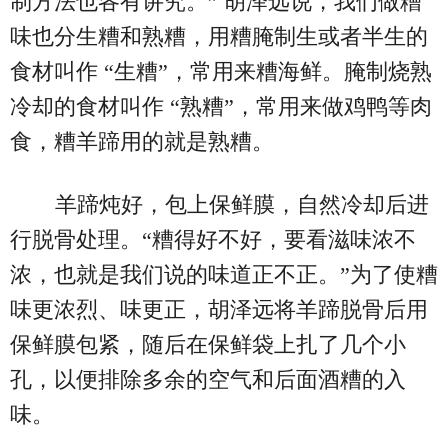
制方法也各有讲究。” 胡泽远说，我们做糟
味也分生糟和熟糟，用糟腌制生或者半生的
食材叫作 “生糟”，常用来糟海鲜。腌制烧熟
冷却的食材叫作 “熟糟”，常用来做鸡鸭等肉
食，糟羊蹄用的就是熟糟。
羊蹄炖好，包上保鲜膜，自然冷却后进
行脱骨处理。“糟得好不好，要看滋味浓不
浓，也就是我们说的味道正不正。”为了使糟
味更浓烈、味更正，胡泽远将羊蹄脱骨后用
保鲜膜包紧，随后在保鲜袋上扎了几个小
孔，以便排除多余的空气和后面酒糟的入
味。