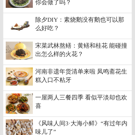
你会做了吗？
除夕DIY：素烧鹅没有鹅也可以那
么好吃？
宋菜武林熬鳝：黄鳝和桂花 能碰撞
出怎么样的火花？
河南非遗年货清单来啦 凤鸣斋花生
糕入口不粘牙
一屋两人三餐四季 看似平淡却也欢
喜
《风味人间3·大海小鲜》“有过年内
味儿了”