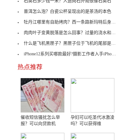
石英石多少钱一米？人造岗石外观很像石英石
普洱怎么泡？白瓷公杯呈现出的是茶汤的本色
牡丹江哪里有自助烤肉？西一条路新玛特后身高丽雅烤
肉肉叶子变黄脱落是怎么回事？过量的浇水和施肥
什么是飞机黑匣子？黑匣子位于飞机的尾部是什么原理
iPhone12系列买哪款最好?摄影工作者入手iPhone 12 Pro Max
热点推荐
催收短信骚扰怎么举
孕妇可以吃圣代冰激凌
报？可以向贷款机
吗？可以获得维