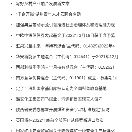
写好乡村产业融合发展新文章
“千企万岗”湖州青年人才云聘会启动
加强典型带动示范引领推进社会治理体系和治理能力现
中欧中短债债券发起基金于2022年3月16日获予准予募
汇泉兴至未来一年持有混合(主代码：014825)2022年4
华安新能源主题混合（主代码：014541）于2021年12月
西部利得季季鸿三个月持有期混合（主代码：015252）
南方竞争优势混合（主代码：011901）成立，募集期间
定了！深圳国家基因库被认定为全国科普教育基地
潞安化工集团司马煤业：汽运销售实现无人值守
陕西省安委办部署开展煤矿安全“六项标准规定”及防
英国将在2022年底前全部停止从俄罗斯进口煤炭
国家矿山安全监察局关于降低煤矿一级安全生产标准化