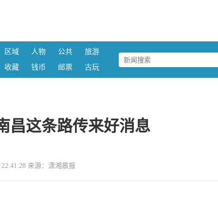
区域
人物
公共
旅游
收藏
钱币
邮票
古玩
南昌这条路传来好消息
07 22:41:28 来源：潇湘晨报