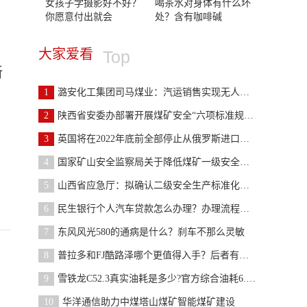
女孩子学摄影好不好？
喝茶水对身体有什么坏
你愿意付出就会
处？含有咖啡碱
大家爱看
Top
新
1
潞安化工集团司马煤业：汽运销售实现无人值守
2
陕西省安委办部署开展煤矿安全“六项标准规定”及防
3
英国将在2022年底前全部停止从俄罗斯进口煤炭
4
国家矿山安全监察局关于降低煤矿一级安全生产标准化
5
山西省应急厅：拟确认二级安全生产标准化管理体系煤
6
民生银行个人汽车贷款怎么办理？办理流程来了
7
东风风光580的通病是什么？刹车不那么灵敏
8
普拉多和FJ酷路泽哪个更值得入手？后者有独特的“音
9
雪铁龙C52.3真实油耗是多少?官方综合油耗6.6L/100km
10
华洋通信助力中煤塔山煤矿智能煤矿建设