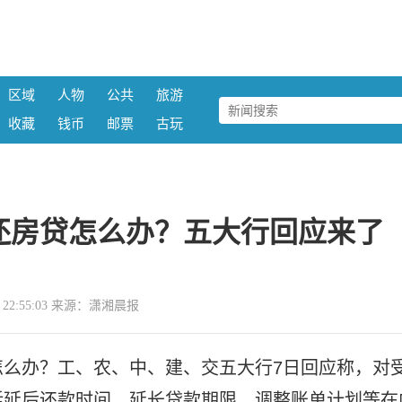
区域
人物
公共
旅游
收藏
钱币
邮票
古玩
还房贷怎么办？五大行回应来了
07 22:55:03 来源：潇湘晨报
怎么办？工、农、中、建、交五大行7日回应称，对
括延后还款时间、延长贷款期限、调整账单计划等在