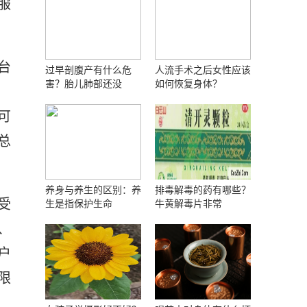
服
台
过早剖腹产有什么危
人流手术之后女性应该
害？胎儿肺部还没
如何恢复身体？
可
总
养身与养生的区别：养
排毒解毒的药有哪些？
受
生是指保护生命
牛黄解毒片非常
、
户
限