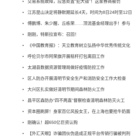
交易系统故障，应急处置“犯大错”！这家券商被罚
江苏昆山决定将静默期延长4天，时间为8日24时至12日
傅鹏博、朱少醒、丘栋荣……顶流基金经理出手！参与
刚刚，特斯拉宣布：召回！
《中国教育报》：天立教育树立弘扬中华优秀传统文化
呼伦贝尔市阿荣旗开展秸秆打包离田工作
太湖县数据资源管理局做好疫情防控工作
区人防办开展清明节安全生产和消防安全工作大检查
大兴区扎实做好清明节期间森林防火工作
昌平区森防办“四不两直”督察检查清明森林防灭火工
资本圈刷屏！身家百亿风投女王，在上海也要抢牛奶面
刚确认！超650亿巨资认购
【外汇天眼】诈骗团伙伪造成正规平台传销行骗被判刑