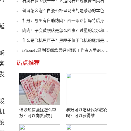
石英石多少钱一米？人造岗石外观很像石英石
普洱怎么泡？白瓷公杯呈现出的是茶汤的本色
牡丹江哪里有自助烤肉？西一条路新玛特后身高丽雅烤
延
肉肉叶子变黄脱落是怎么回事？过量的浇水和施肥
什么是飞机黑匣子？黑匣子位于飞机的尾部是什么原理
iPhone12系列买哪款最好?摄影工作者入手iPhone 12 Pro Max
诉
热点推荐
客
发
设
催收短信骚扰怎么举
孕妇可以吃圣代冰激凌
机
报？可以向贷款机
吗？可以获得维
疫