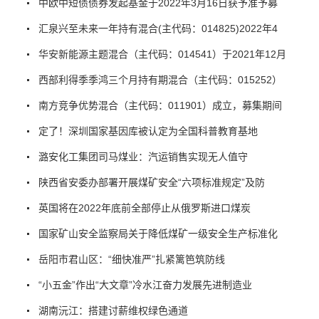
中欧中短债债券发起基金于2022年3月16日获予准予募
汇泉兴至未来一年持有混合(主代码：014825)2022年4
华安新能源主题混合（主代码：014541）于2021年12月
西部利得季季鸿三个月持有期混合（主代码：015252）
南方竞争优势混合（主代码：011901）成立，募集期间
定了！深圳国家基因库被认定为全国科普教育基地
潞安化工集团司马煤业：汽运销售实现无人值守
陕西省安委办部署开展煤矿安全“六项标准规定”及防
英国将在2022年底前全部停止从俄罗斯进口煤炭
国家矿山安全监察局关于降低煤矿一级安全生产标准化
岳阳市君山区：“细快准严”扎紧篱笆筑防线
“小五金”作出“大文章”冷水江奋力发展先进制造业
湖南沅江：搭建讨薪维权绿色通道