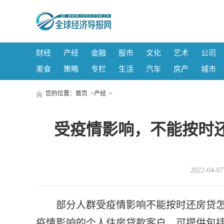
财经
产经
金融
股市
文化
艺术
公司
美食
策略
专栏
生活
汽车
房产
城市
您的位置：
首页
>
产经
>
受疫情影响，不能按时
2022-04-
部分人群受疫情影响不能按时还房贷
疫情影响的个人住房贷款客户，可提供包