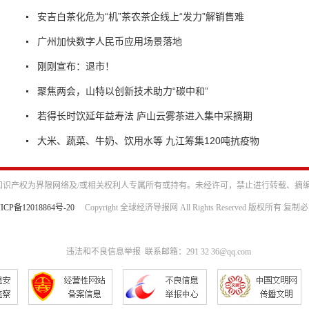
安吉白茶化危为“机”茶农茶企线上“发力”解销售难
广州加快数字人民币应用场景落地
刚刚宣布：退市！
聚焦两会，山特以创新技术助力“碳中和”
若得长时饮延年益寿法 庐山云雾茶进入集中采摘期
大米、蔬菜、牛奶、饮用水等 九江筹集120吨抗疫物
识产权为界限网络及/或相关权利人专属所有或持有。未经许可，禁止进行转载、摘
ICP备12018864号-20
Copyright 全球经济导报网 All Rights Reserved 版权所有 复制
违法和不良信息举报 联系邮箱：291 32 36@qq.com