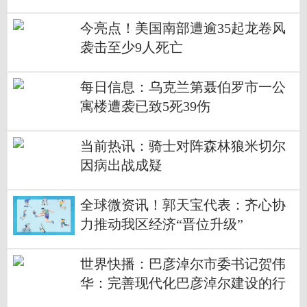
展
今亮点！美国南部遭逾35起龙卷风
袭击至少9人死亡
每日信息：乌克兰第聂伯罗市一公
寓楼遭袭已致5死39伤
当前热讯：骑士对阵森林狼米切尔
因病出战成疑
全球微资讯！郭天宝代表：齐心协
力推动我区经济“晋位升级”
世界快播：巴彦淖尔市委书记贺伟
华：完善现代化巴彦淖尔建设的行
动方案