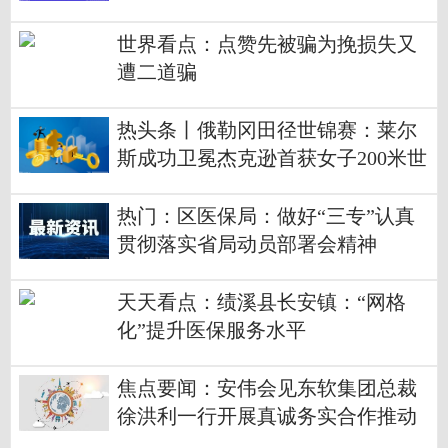
世界看点：点赞先被骗为挽损失又
遭二道骗
热头条丨俄勒冈田径世锦赛：莱尔
斯成功卫冕杰克逊首获女子200米世
锦赛冠军
热门：区医保局：做好“三专”认真
贯彻落实省局动员部署会精神
天天看点：绩溪县长安镇：“网格
化”提升医保服务水平
焦点要闻：安伟会见东软集团总裁
徐洪利一行开展真诚务实合作推动
双方共进共赢共同成长