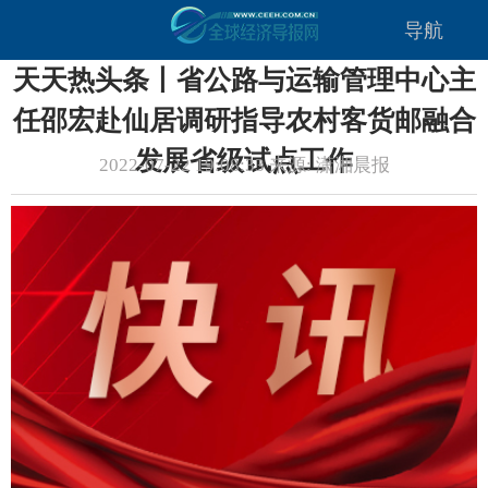
导航
天天热头条丨省公路与运输管理中心主
任邵宏赴仙居调研指导农村客货邮融合
发展省级试点工作
2022-07-22 19:08:33 来源: 潇湘晨报