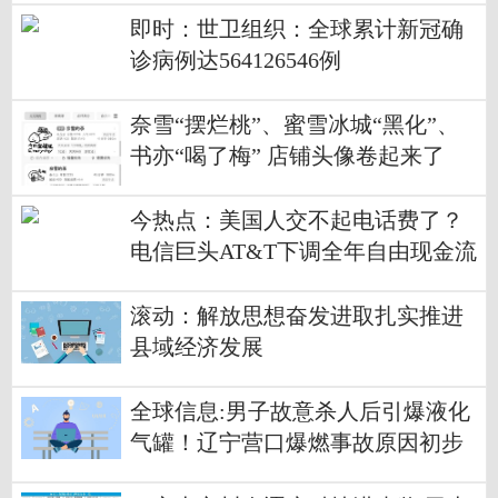
即时：世卫组织：全球累计新冠确
诊病例达564126546例
奈雪“摆烂桃”、蜜雪冰城“黑化”、
书亦“喝了梅” 店铺头像卷起来了
今热点：美国人交不起电话费了？
电信巨头AT&T下调全年自由现金流
预期，股价一度创20年最大单日跌
幅
滚动：解放思想奋发进取扎实推进
县域经济发展
全球信息:男子故意杀人后引爆液化
气罐！辽宁营口爆燃事故原因初步
确定