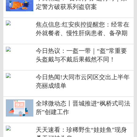
定警方破获系列盗窃案
焦点信息:红安疾控提醒您：经常在
外就餐者、慢性肝病患者、备孕期
女性，需警惕戊型肝炎！
今日热议：一盔一带｜“盔”常重要
头盔戴与不戴后果截然不同！
今日热闻!大同市云冈区交出上半年
亮丽成绩单
全球微动态丨晋城推进“枫桥式司法
所”创建工作
天天速看：珍稀野生“娃娃鱼”现身