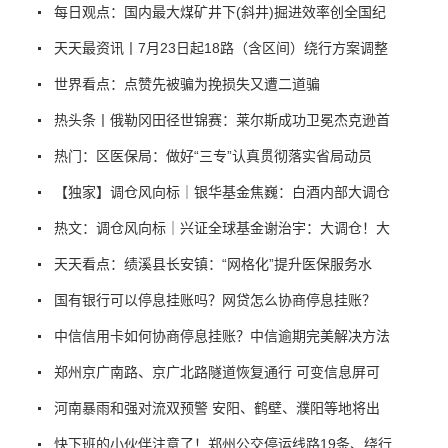
每日观点：国内最大煤矿井下(斜井)掘进效率创全国纪
天天最资讯丨7月23日起18路（含区间）绕行方案调整
世界看点：点赞先被骗为挽损失又遭二道骗
热头条丨俄勒冈田径世锦赛：莱尔斯成功卫冕杰克逊首
热门：区医保局：做好“三专”认真贯彻落实省局动员
【独家】调仓风向标｜银华基金焦巍：白酒内部大调仓
热文：调仓风向标｜兴证全球基金谢治宇：大调仓！大
天天看点：绩溪县长安镇：“网格化”提升医保服务水
国有银行可以停息挂账吗？网贷怎么协商停息挂账？
中信信用卡如何协商停息挂账？中信逾期完美解决方法
郑州京广南路、京广北路隧道恢复通行 可变信息屏可
河南暴雨和强对流双预警 安阳、鹤壁、濮阳等地将出
快下班的小伙伴注意了！郑州公交停运线路19条、绕行