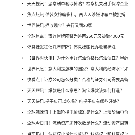
天天视讯！恶意刷单套取补贴？检察机关出手保障企业
焦点热讯:佯装女神骗彩礼，两人因涉嫌诈骗罪被批捕
世界快讯:拒收现金？央行又罚20家
全球焦点！遭遇冒牌网警为追回250元又被骗4000元
停息挂账征信几年解除？停息挂账代办收费标准
【世界时快讯】为什么甲醇汽油价格比汽油便宜？甲醇
世界讯息：意大利是怎样的国家？意大利的经济水平如
快看点丨证券公司怎么分类？合格的证券公司需要具备
天天短讯！爆款是什么意思？淘宝爆款该如何打造？
天天快讯:提子皮可以吃吗？吃提子皮有哪些好处？
全球观速讯丨上海阶梯电价标准是什么？上海阶梯电价
全球今日讯！流动资产周转次数是什么？流动资产周转
当前热门：认沽权证是什么意思？认沽权证和认售权证