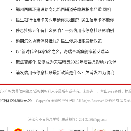
郑州西四环建设路向北路西辅道等路段积水严重 司机
民生银行信用卡怎么申请停息挂账？民生信用卡不能停
停息挂账五年有什么影响？一张信用卡停息挂账影响别
逾期怎么协商停息挂账？民生停息挂账最新政策
以“新时代全优家轿”之名，奇瑞全新旗舰家轿艾瑞泽
聚焦智能化,亿健成为天猫精灵2022年度最具影响力伙伴
浦发信用卡停息挂账最新政策是什么？欠浦发21万协商
识产权为界限网络及/或相关权利人专属所有或持有。未经许可，禁止进行转载、摘
ICP备12018864号-20
Copyright 全球经济导报网 All Rights Reserved 版权所有 复制
违法和不良信息举报 联系邮箱：291 32 36@qq.com