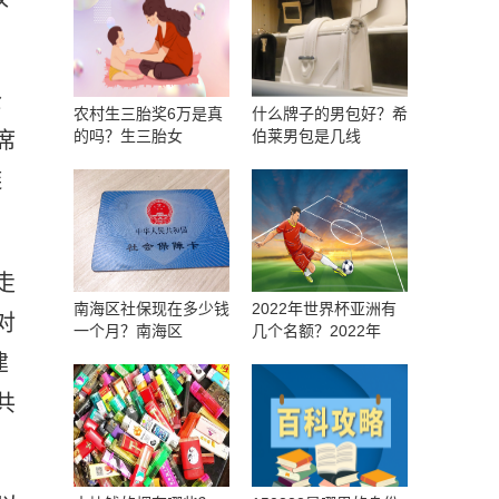
公
农村生三胎奖6万是真
什么牌子的男包好？希
的吗？生三胎女
伯莱男包是几线
席
链
走
南海区社保现在多少钱
2022年世界杯亚洲有
对
一个月？南海区
几个名额？2022年
建
共