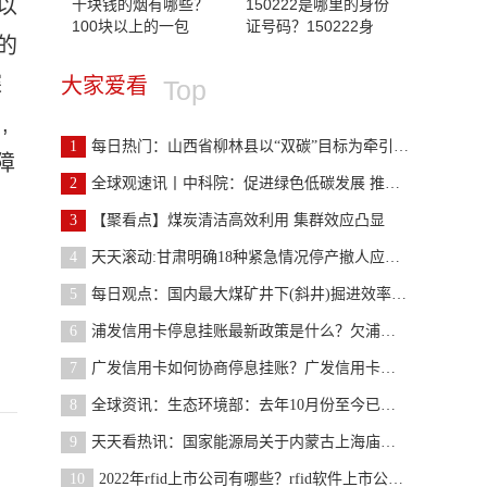
以
十块钱的烟有哪些？
150222是哪里的身份
100块以上的一包
证号码？150222身
的
探
大家爱看
Top
,
1
每日热门：山西省柳林县以“双碳”目标为牵引谱写能
障
2
全球观速讯丨中科院：促进绿色低碳发展 推动煤炭清
3
【聚看点】煤炭清洁高效利用 集群效应凸显
4
天天滚动:甘肃明确18种紧急情况停产撤人应急措施
5
每日观点：国内最大煤矿井下(斜井)掘进效率创全国纪
6
浦发信用卡停息挂账最新政策是什么？欠浦发21万协商
7
广发信用卡如何协商停息挂账？广发信用卡停息挂账申
8
全球资讯：生态环境部：去年10月份至今已审查审批煤
9
天天看热讯：国家能源局关于内蒙古上海庙矿区长城二
10
2022年rfid上市公司有哪些？rfid软件上市公司有哪些？