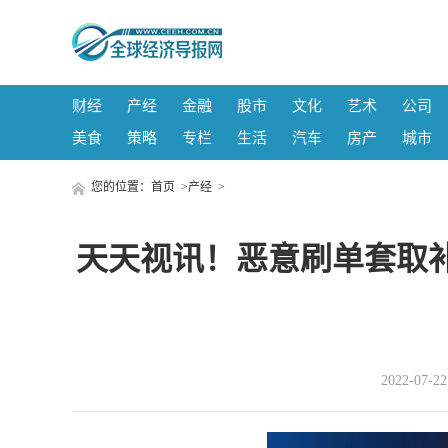
财经
产经
金融
股市
文化
艺术
公司
美食
策略
专栏
生活
汽车
房产
城市
您的位置：
首页
>
产经
>
天天视讯！恶意刷单套取
2022-07-