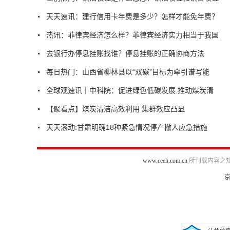
天天速讯：建行信用卡年费是多少？怎样才能免年费？
热讯：菲律宾经济怎么样？菲律宾经济实力相当于我国
去银行办停息挂账找谁？停息挂账的正确协商方法
每日热门：山西省柳林县以“双碳”目标为牵引谱写能
全球观速讯丨中科院：促进绿色低碳发展 推动煤炭清
【聚看点】煤炭清洁高效利用 集群效应凸显
天天滚动:甘肃明确18种紧急情况停产撤人应急措施
www.ceeh.com.cn
所刊载内容之知
京