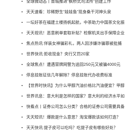
全球微动态丨晋城推进“枫桥式司法所”创建工作
天天速看：珍稀野生“娃娃鱼”现身桑干河神头泉
一坛好茶在福建土楼扬帆起航，中茶助力中国茶文化振
天天视讯！恶意刷单套取补贴？检察机关出手保障企业
焦点热讯:佯装女神骗彩礼，两人因涉嫌诈骗罪被批捕
世界快讯:拒收现金？央行又罚20家
全球焦点！遭遇冒牌网警为追回250元又被骗4000元
停息挂账征信几年解除？停息挂账代办收费标准
【世界时快讯】为什么甲醇汽油价格比汽油便宜？甲醇
世界讯息：意大利是怎样的国家？意大利的经济水平如
快看点丨证券公司怎么分类？合格的证券公司需要具备
天天短讯！爆款是什么意思？淘宝爆款该如何打造？
天天快讯:提子皮可以吃吗？吃提子皮有哪些好处？