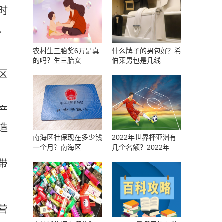
时
、
农村生三胎奖6万是真
什么牌子的男包好？希
的吗？生三胎女
伯莱男包是几线
区
，
产
造
南海区社保现在多少钱
2022年世界杯亚洲有
一个月？南海区
几个名额？2022年
带
营