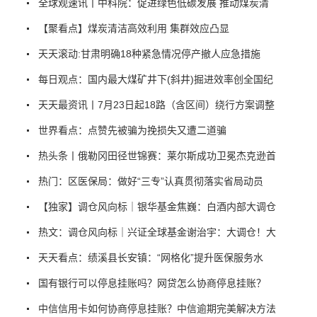
全球观速讯丨中科院：促进绿色低碳发展 推动煤炭清
【聚看点】煤炭清洁高效利用 集群效应凸显
天天滚动:甘肃明确18种紧急情况停产撤人应急措施
每日观点：国内最大煤矿井下(斜井)掘进效率创全国纪
天天最资讯丨7月23日起18路（含区间）绕行方案调整
世界看点：点赞先被骗为挽损失又遭二道骗
热头条丨俄勒冈田径世锦赛：莱尔斯成功卫冕杰克逊首
热门：区医保局：做好“三专”认真贯彻落实省局动员
【独家】调仓风向标｜银华基金焦巍：白酒内部大调仓
热文：调仓风向标｜兴证全球基金谢治宇：大调仓！大
天天看点：绩溪县长安镇：“网格化”提升医保服务水
国有银行可以停息挂账吗？网贷怎么协商停息挂账？
中信信用卡如何协商停息挂账？中信逾期完美解决方法