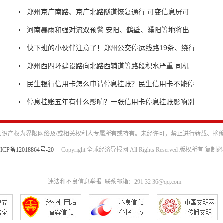
郑州京广南路、京广北路隧道恢复通行 可变信息屏可
河南暴雨和强对流双预警 安阳、鹤壁、濮阳等地将出
快下班的小伙伴注意了！郑州公交停运线路19条、绕行
郑州西四环建设路向北路西辅道等路段积水严重 司机
民生银行信用卡怎么申请停息挂账？民生信用卡不能停
停息挂账五年有什么影响？一张信用卡停息挂账影响别
识产权为界限网络及/或相关权利人专属所有或持有。未经许可，禁止进行转载、摘
ICP备12018864号-20
Copyright 全球经济导报网 All Rights Reserved 版权所有 复制
违法和不良信息举报 联系邮箱：291 32 36@qq.com