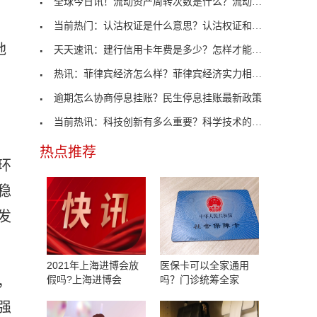
全球今日讯！流动资产周转次数是什么？流动资产周转
当前热门：认沽权证是什么意思？认沽权证和认售权证
地
天天速讯：建行信用卡年费是多少？怎样才能免年费？
；
热讯：菲律宾经济怎么样？菲律宾经济实力相当于我国
逾期怎么协商停息挂账？民生停息挂账最新政策
当前热讯：科技创新有多么重要？科学技术的发展有哪
热点推荐
环
稳
发
2021年上海进博会放
医保卡可以全家通用
，
假吗?上海进博会
吗？门诊统筹全家
强