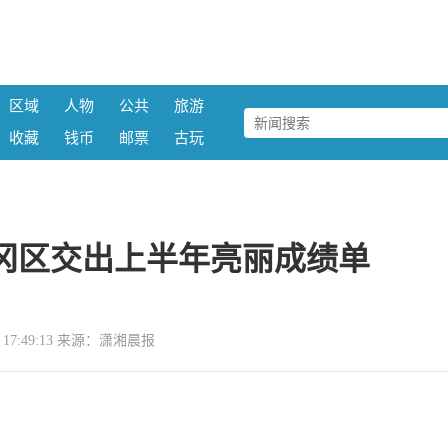
区域
人物
公共
旅游
收藏
钱币
邮票
古玩
冈区交出上半年亮丽成绩单
22 17:49:13 来源：潇湘晨报