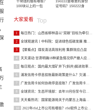
十块钱的烟有哪些？
150222是哪里的身份
在
100块以上的一包
证号码？150222身
服
大家爱看
Top
行
，
1
每日热门：山西省柳林县以“双碳”目标为牵引谱写能
保
2
全球观速讯丨中科院：促进绿色低碳发展 推动煤炭清
3
【聚看点】煤炭清洁高效利用 集群效应凸显
4
天天滚动:甘肃明确18种紧急情况停产撤人应急措施
5
每日观点：国内最大煤矿井下(斜井)掘进效率创全国纪
高
6
浦发信用卡停息挂账最新政策是什么？欠浦发21万协商
万
7
广发信用卡如何协商停息挂账？广发信用卡停息挂账申
主
8
全球资讯：生态环境部：去年10月份至今已审查审批煤
9
天天看热讯：国家能源局关于内蒙古上海庙矿区长城二
激
10
2022年rfid上市公司有哪些？rfid软件上市公司有哪些？