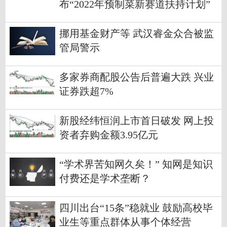
布“2022年预制菜新赛道扶持计划”
挪用基金财产等 武汉睿金众合被监
管局警示
多家券商配股公告后普遍大跌 兴业
证券跌超7%
新股经纬恒润上市首日破发 网上投
资者弃购金额3.95亿元
“学术界苦知网久矣！” 知网是知识
付费还是学术垄断？
四川出台“15条”稳就业 鼓励高校毕
业生等重点群体从事个体经营