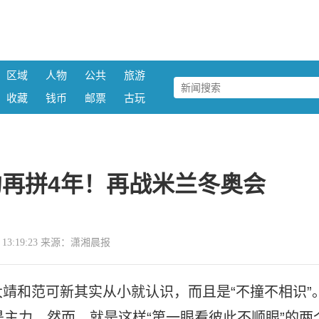
区域
人物
公共
旅游
收藏
钱币
邮票
古玩
再拼4年！再战米兰冬奥会
25 13:19:23 来源：潇湘晨报
靖和范可新其实从小就认识，而且是“不撞不相识”
是主力。然而，就是这样“第一眼看彼此不顺眼”的两