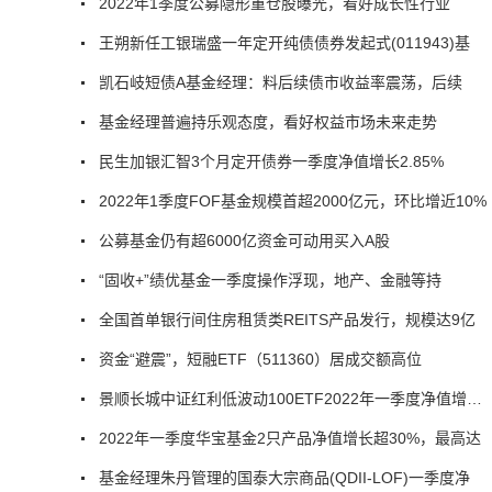
2022年1季度公募隐形重仓股曝光，看好成长性行业
王朔新任工银瑞盛一年定开纯债债券发起式(011943)基
凯石岐短债A基金经理：料后续债市收益率震荡，后续
基金经理普遍持乐观态度，看好权益市场未来走势
民生加银汇智3个月定开债券一季度净值增长2.85%
2022年1季度FOF基金规模首超2000亿元，环比增近10%
公募基金仍有超6000亿资金可动用买入A股
“固收+”绩优基金一季度操作浮现，地产、金融等持
全国首单银行间住房租赁类REITS产品发行，规模达9亿
资金“避震”，短融ETF（511360）居成交额高位
景顺长城中证红利低波动100ETF2022年一季度净值增长4.29%
2022年一季度华宝基金2只产品净值增长超30%，最高达
基金经理朱丹管理的国泰大宗商品(QDII-LOF)一季度净