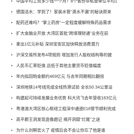
中国平均工资多少钱一个月？8个省份非私营单位平均1
德国洁水：学到了！家装水管“滴水不漏”的秘诀原来
配药还难吗？“掌上药房”一定程度缓解特殊药品需求
扩大金融业开放 大湾区首批“跨境理财通”业务在前
拿出1亿元补贴 深圳宝安区加快释放消费潜力
沪深交易所发布4项规则 增加发行人股权结构等的披
人民币汇率贬值 远低于其他主要货币贬值幅度
年内拟回购金额约469亿元 与去年同期相比翻倍
深圳地铁14号线完成全线热滑试验 全长50.34公里设
构建起可持续发展业务优势 科大讯飞去年营收183亿元
粤港澳大湾区核心枢纽工程深中通道E18管节顺利完成
高平郡王洞发现造像题记 揭开洞窟“烂尾”之谜
为什么刘畊宏火了 疫情后会不会让你忘了他是谁