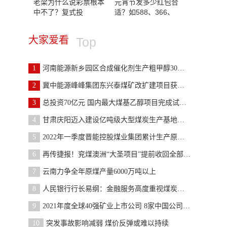
老梁为什么说彩票根本
元宵节发多少红包合
中不了？复式投
适？如588、366、
大家爱看
Top
1
河南能源新乡园区合成催化剂生产粗甲醇30万吨
2
冀中能源峰峰集团东兴泰煤矿改扩建项目获新疆发改委
3
总投资70亿元 国内最大煤基乙醇项目完成试车首个重
4
甘肃庆阳迈入建设亿吨级大型煤炭生产基地新阶段
5
2022年一季度晋能控股煤业集团累计生产原煤1.01亿吨
6
再传捷报！兖煤澳洲“大圣项目”提前收回全部投资
7
云南力争全年原煤产量6000万吨以上
8
人民银行行长易纲：金融服务高度重视煤炭、石油、天
9
2021年度全球40强矿业上市公司 8家中国公司上榜
10
突发事故影响减弱 煤价反弹或难以持续