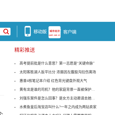
精彩推送
高考提前批是什么意思？第一志愿是“关键命脉”
太阳客胜湖人扳平比分 浓眉因左腹股沟拉伤离场
惠普4核笔记本介绍 红色背光键盘外观大气
黄有龙是谁的司机？他的家庭背景一直被保护的很好
刘强东案件是怎么回事？是女方主动邀请去她的公寓
。
水煮鱼皇后淘宝店叫什么?一年之内成为两钻卖家
个