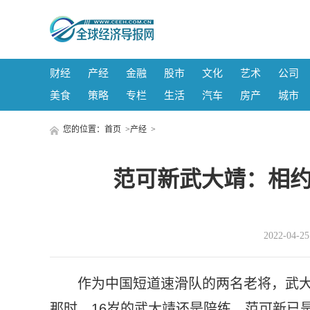
财经
产经
金融
股市
文化
艺术
公司
美食
策略
专栏
生活
汽车
房产
城市
您的位置：
首页
>
产经
>
范可新武大靖：相约
2022-04-
作为中国短道速滑队的两名老将，武大
那时，16岁的武大靖还是陪练，范可新已