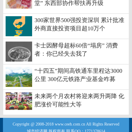
堂” 东西部协作帮扶再升级
300家世界500强投资深圳 累计批准
外商直接投资项目超10万个
卡士因酵母超标60倍“塌房” 消费
者：你已经失去我了
“十四五”期间高铁通车里程达3000
公里 300亿元铁路产业基金咋募
集？
未来两个月农村将迎来两升两降 化
肥涨价可能性大等
Copyright @ 2008-2018 www.ceeh.com.cn All Rights Reserved
城市经济网 版权所有 联系QQ：1771378614