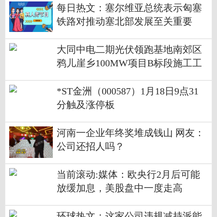
每日热文：塞尔维亚总统表示匈塞
铁路对推动塞北部发展至关重要
大同中电二期光伏领跑基地南郊区
鸦儿崖乡100MW项目B标段施工工
程中标候选人公示
*ST金洲（000587）1月18日9点31
分触及涨停板
河南一企业年终奖堆成钱山 网友：
公司还招人吗？
当前滚动:媒体：欧央行2月后可能
放缓加息，美股盘中一度走高
环球热文：这家公司违规减持派能