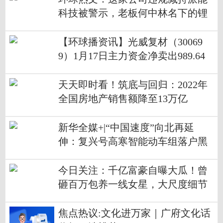
科技被警示，老板何中林名下的锂
电黑马正冲刺IPO
【环球播资讯】光威复材（30069
9）1月17日主力资金净卖出989.64
万元
天天即时看！筑底与回归：2022年
全国房地产销售额降至13万亿
新华全媒+|“中国速度”向北再延
伸：复兴号高寒智能动车组落户黑
龙江
今日关注：千亿富豪自曝大瓜！曾
砸百万包养一线女星，大尺度细节
流出：网友炸了...
焦点热议:文化进万家｜广府文化话