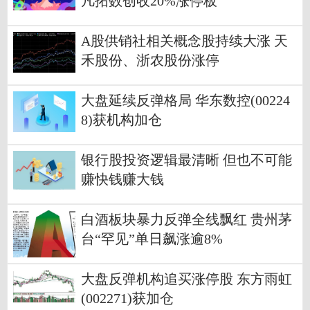
凡拓数创收20%涨停板
A股供销社相关概念股持续大涨 天
禾股份、浙农股份涨停
大盘延续反弹格局 华东数控(00224
8)获机构加仓
银行股投资逻辑最清晰 但也不可能
赚快钱赚大钱
白酒板块暴力反弹全线飘红 贵州茅
台“罕见”单日飙涨逾8%
大盘反弹机构追买涨停股 东方雨虹
(002271)获加仓