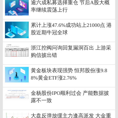
逾六成私募选择重仓 节后A股大概
率继续震荡上行
累计上涨47.6%成功站上21000点 港
股近期牛冠全球
浙江控阀问询回复漏洞百出 上游采
购信披出错
黄金板块表现强势 恒邦股份涨9.8
8%黄金ETF涨2.76%
金杨股份IPO顺利过会 产能数据披
露不一致
大盘反弹放缓主力逢高派发 大金重