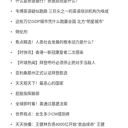
什么是赤道银行？赤道原则是什么？
韦博英语疑似跑路 三巨头之一的英语培训机构为啥成
这些万亿GDP城市凭什么跑赢全国 北方“明星城市”
朔化剂
焦点精选！人类社会发展的根本动力是什么？
【时快讯】香港一新冠康复者二次感染
【环球热闻】拜登呼吁必须停止把对手当敌人
亚利桑那州正式认证拜登胜选
天天观天下！最恶心的国家
屁股指挥脑袋
全球即时看！美通过基建法案
世界观点：女生多少CM感到疼
天天快播：王健林负债4000亿开始“卖血续命” 王健