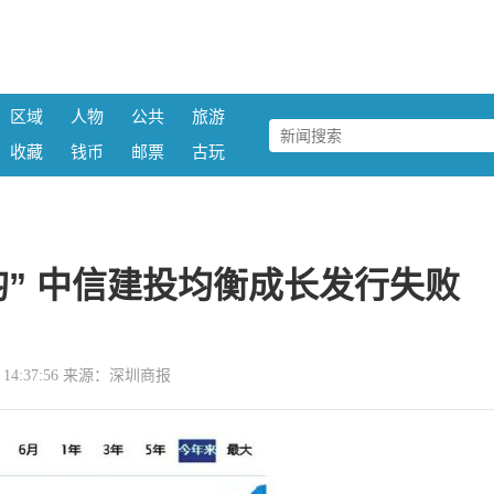
区域
人物
公共
旅游
收藏
钱币
邮票
古玩
” 中信建投均衡成长发行失败
19 14:37:56 来源：深圳商报