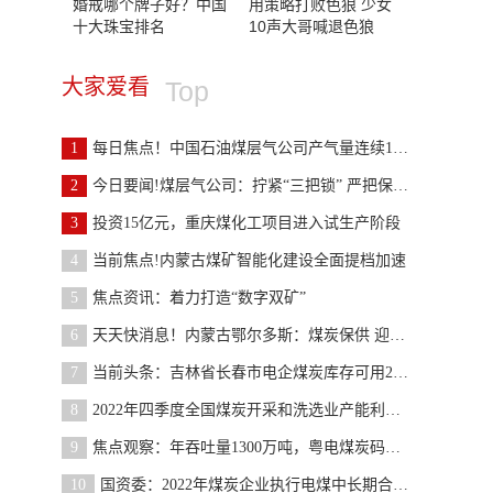
婚戒哪个牌子好？中国
用策略打败色狼 少女
十大珠宝排名
10声大哥喊退色狼
大家爱看
Top
1
每日焦点！中国石油煤层气公司产气量连续14年增长
2
今日要闻!煤层气公司：拧紧“三把锁” 严把保供关
3
投资15亿元，重庆煤化工项目进入试生产阶段
4
当前焦点!内蒙古煤矿智能化建设全面提档加速
5
焦点资讯：着力打造“数字双矿”
6
天天快消息！内蒙古鄂尔多斯：煤炭保供 迎峰度冬
7
当前头条：吉林省长春市电企煤炭库存可用20天
8
2022年四季度全国煤炭开采和洗选业产能利用率为75.4%
9
焦点观察：年吞吐量1300万吨，粤电煤炭码头干煤棚工
10
国资委：2022年煤炭企业执行电煤中长期合同让利超过