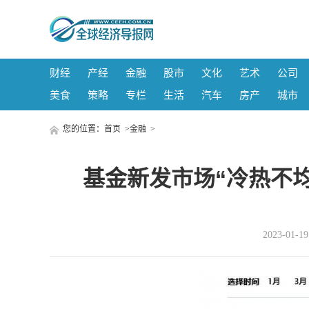
财经
产经
金融
股市
文化
艺术
公司
美食
策略
专栏
生活
汽车
房产
城市
您的位置：
首页
>
金融
>
基金新发市场“冷热不均
2023-01-