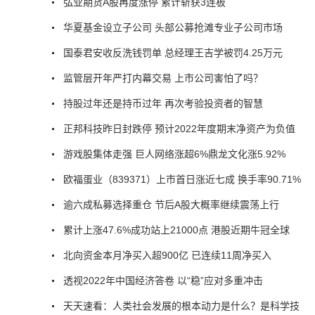
弘业期货A股再度涨停 累计斩获3连板
华夏基金设立子公司 头部公募抢滩专业子公司市场
国泰君安收反洗钱罚单 总经理王吉学被罚4.25万元
监管层开年严打内幕交易 上市公司害怕了吗？
持股过年还是持币过年 再次考验投资者的智慧
正邦科技昨日封跌停 预计2022年度期末净资产为负值
游戏股集体走强 巨人网络涨超6%鼎龙文化涨5.92%
欧福蛋业（839371）上市首日涨近七成 换手率90.71%
逾六成私募选择重仓 节后A股大概率继续震荡上行
累计上涨47.6%成功站上21000点 港股近期牛冠全球
北向资金本月净买入超900亿 已连续11周净买入
透视2022年中国经济答卷 以“稳”应对多重冲击
天天速看：人类社会发展的根本动力是什么？是科学技