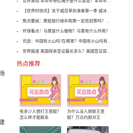
世界滚动:本命年带红绳子是什么意思？本命年带红绳
【世界时快讯】关于戚百草扮演者第一季 戚冰卿扮演
焦点要闻：携程旅行候补购票一定抢到票吗？第四方面
环球看点！马栗是什么植物？马栗有什么作用？
讯息：中国有火山吗?在哪里？中国有火山吗有几座活
世界报道:美国探亲签证最长多久？美国签证容易过吗
热点推荐
场
有多少人想打王思聪？
为什么没人绑架王思
怎么样才能联系
聪？万达内部对王
建