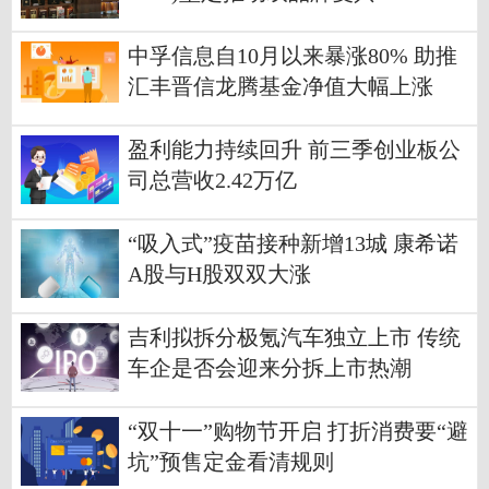
中孚信息自10月以来暴涨80% 助推
汇丰晋信龙腾基金净值大幅上涨
盈利能力持续回升 前三季创业板公
司总营收2.42万亿
“吸入式”疫苗接种新增13城 康希诺
A股与H股双双大涨
吉利拟拆分极氪汽车独立上市 传统
车企是否会迎来分拆上市热潮
“双十一”购物节开启 打折消费要“避
坑”预售定金看清规则