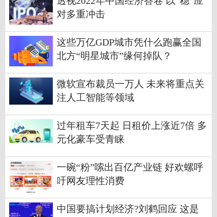
透视2022年中国经济答卷 以“稳”应
对多重冲击
这些万亿GDP城市凭什么跑赢全国
北方“明星城市”缘何掉队？
微软宣布裁员一万人 未来将重点关
注人工智能等领域
过年租车7天起 日租价上涨近7倍 多
元化豪车受青睐
一碗“粉”嗦出百亿产业链 好欢螺呼
吁网友理性消费
中国要搞计划经济?刘鹤回应 这是