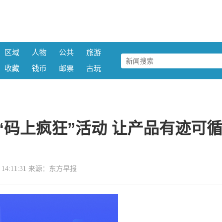
区域
人物
公共
旅游
收藏
钱币
邮票
古玩
“码上疯狂”活动 让产品有迹可
25 14:11:31 来源：东方早报