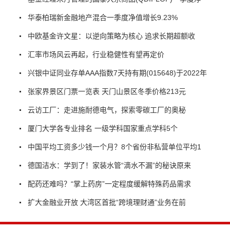
华泰柏瑞新金融地产混合一季度净值增长9.23%
中欧基金许文星：以逆向策略为核心 追求长期超额收
汇率市场风云再起，行业稳健性有望再定价
兴银中证同业存单AAA指数7天持有期(015648)于2022年
张家界景区门票一览表 天门山景区冬季价格213元
云访工厂：走进施耐德电气，探索零碳工厂的奥秘
厦门大学各专业排名 一级学科国家重点学科5个
中国平均工资多少钱一个月？8个省份非私营单位平均1
德国洁水：学到了！家装水管“滴水不漏”的秘诀原来
配药还难吗？“掌上药房”一定程度缓解特殊药品需求
扩大金融业开放 大湾区首批“跨境理财通”业务在前