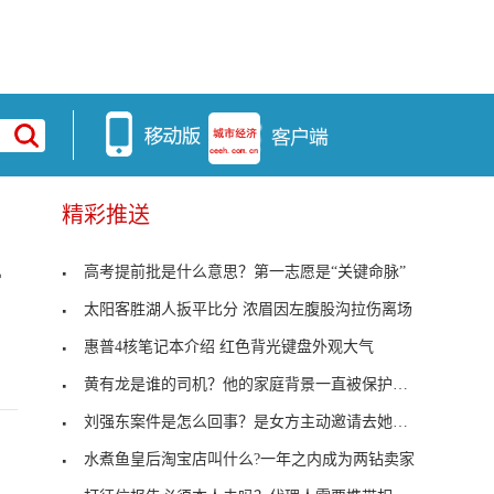
精彩推送
高考提前批是什么意思？第一志愿是“关键命脉”
循
太阳客胜湖人扳平比分 浓眉因左腹股沟拉伤离场
惠普4核笔记本介绍 红色背光键盘外观大气
黄有龙是谁的司机？他的家庭背景一直被保护的很好
刘强东案件是怎么回事？是女方主动邀请去她的公寓
水煮鱼皇后淘宝店叫什么?一年之内成为两钻卖家