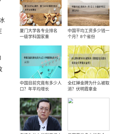
，
冰
在
厦门大学各专业排名
中国平均工资多少钱一
一级学科国家重
个月？8个省份
即
放
了
中国目前究竟有多少人
全红婵金牌为什么被取
口？年平均增长
消？伏明霞拿金