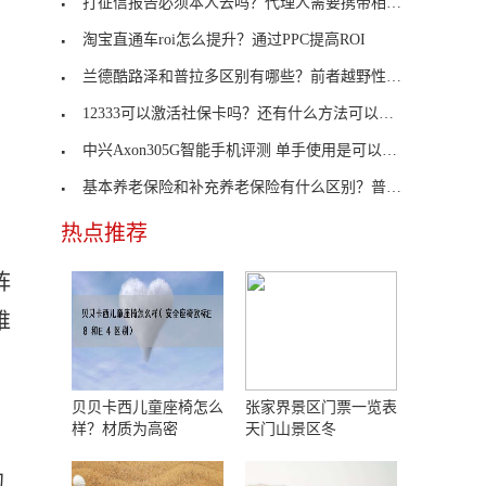
打征信报告必须本人去吗？代理人需要携带相关资料
淘宝直通车roi怎么提升？通过PPC提高ROI
兰德酷路泽和普拉多区别有哪些？前者越野性更加强大
12333可以激活社保卡吗？还有什么方法可以激活社保
中兴Axon305G智能手机评测 单手使用是可以管理的
基本养老保险和补充养老保险有什么区别？普及程度不
热点推荐
，
阵
维
贝贝卡西儿童座椅怎么
张家界景区门票一览表
样？材质为高密
天门山景区冬
的