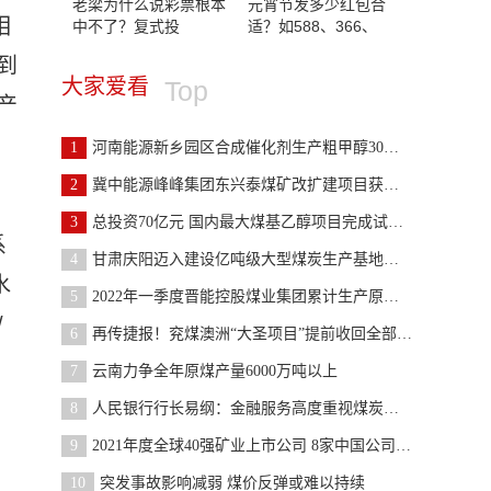
老梁为什么说彩票根本
元宵节发多少红包合
相
中不了？复式投
适？如588、366、
到
大家爱看
Top
产
1
河南能源新乡园区合成催化剂生产粗甲醇30万吨
2
冀中能源峰峰集团东兴泰煤矿改扩建项目获新疆发改委
3
总投资70亿元 国内最大煤基乙醇项目完成试车首个重
系
4
甘肃庆阳迈入建设亿吨级大型煤炭生产基地新阶段
水
5
2022年一季度晋能控股煤业集团累计生产原煤1.01亿吨
/
6
再传捷报！兖煤澳洲“大圣项目”提前收回全部投资
7
云南力争全年原煤产量6000万吨以上
8
人民银行行长易纲：金融服务高度重视煤炭、石油、天
9
2021年度全球40强矿业上市公司 8家中国公司上榜
10
突发事故影响减弱 煤价反弹或难以持续