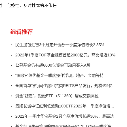
编辑推荐
民生加银汇智3个月定开债券一季度净值增长2.85%
2022年1季度FOF基金规模首超2000亿元，环比增近10%
公募基金仍有超6000亿资金可动用买入A股
“固收+”绩优基金一季度操作浮现，地产、金融等持
全国首单银行间住房租赁类REITS产品发行，规模达9亿
资金“避震”，短融ETF（511360）居成交额高位
景顺长城中证红利低波动100ETF2022年一季度净值增长4.29%
2022年一季度华宝基金2只产品净值增长超30%，最高达
基金经理朱丹管理的国泰大宗商品(QDII-LOF)一季度净