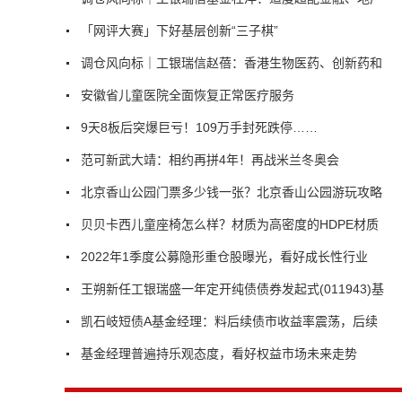
「网评大赛」下好基层创新“三子棋”
调仓风向标｜工银瑞信赵蓓：香港生物医药、创新药和
安徽省儿童医院全面恢复正常医疗服务
9天8板后突爆巨亏！109万手封死跌停……
范可新武大靖：相约再拼4年！再战米兰冬奥会
北京香山公园门票多少钱一张？北京香山公园游玩攻略
贝贝卡西儿童座椅怎么样？材质为高密度的HDPE材质
2022年1季度公募隐形重仓股曝光，看好成长性行业
王朔新任工银瑞盛一年定开纯债债券发起式(011943)基
凯石岐短债A基金经理：料后续债市收益率震荡，后续
基金经理普遍持乐观态度，看好权益市场未来走势