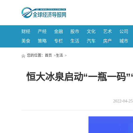
财经
产经
金融
股市
文化
艺术
公司
美食
策略
专栏
生活
汽车
房产
城市
您的位置：
首页
>
生活
>
恒大冰泉启动“一瓶一码”
2022-04-