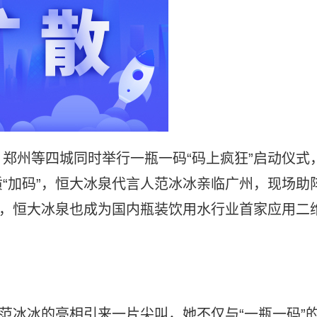
郑州等四城同时举行一瓶一码“码上疯狂”启动仪式
“加码”，恒大冰泉代言人范冰冰亲临广州，现场助
动，恒大冰泉也成为国内瓶装饮用水行业首家应用二
，范冰冰的亮相引来一片尖叫，她不仅与“一瓶一码”