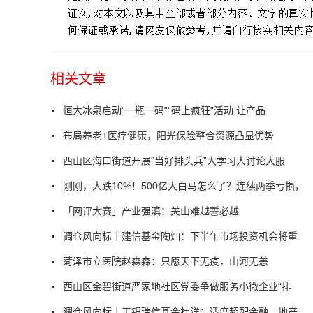
相关文章
恒大冰泉启动“一瓶一码”“码上疯狂”活动 让产品
布局养老+医疗健康，阳光保险整合资源凸显优势
西山区海口街道开展“当好排头兵”大学习大讨论大服
刚刚，大跌10%！500亿大白马怎么了？连续两季亏损，
「网评大赛」产业强滇：关山难越誓必越
调仓风向标｜建信基金陶灿：下半年市场投资机会将重
菏泽市立医院赵森森：只愿天下无疫，山河无恙
西山区金碧街道严家地社区党委争做服务小微企业“排
调仓风向标｜工银瑞信基金杜洋：适度超配金融、地产