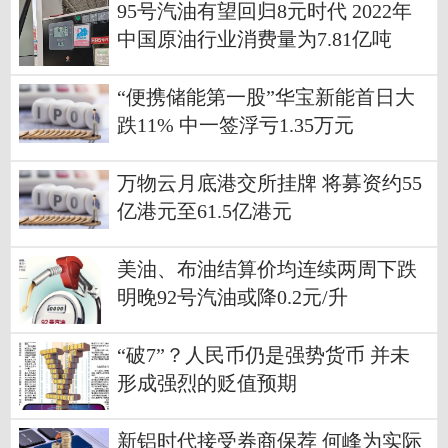
95号汽油有望回归8元时代 2022年
中国原油行业消费量为7.81亿吨
“便携储能第一股”华宝新能首日大
跌11% 中一签浮亏1.35万元
万物云月底港交所挂牌 将募资约55
亿港元至61.5亿港元
美油、布油结算价均连续两周下跌
明晚92号汽油或降0.2元/升
“破7”？人民币仍是强势货币 并未
形成强烈的贬值预期
新铝时代接受券商保荐 何峰为实际