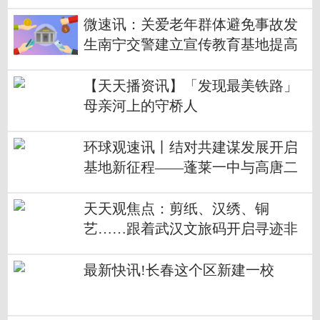
微速讯：关爱老年群体避免事故发
生南宁交警建立宣传教育基地提高
出行“平安系数”
【天天播资讯】「发现最美铁路」
母亲河上的守桥人
环球观速讯丨结对共建谋发展开启
基地新征程——蓬莱一中与高唐二
中开展思想政治学科基地同课异构
活动
天天观焦点：剪纸、汉绣、铜
艺……跟着武汉文旅码开启寻迹非
遗文化之旅
最新快讯!长春这个区新建一校