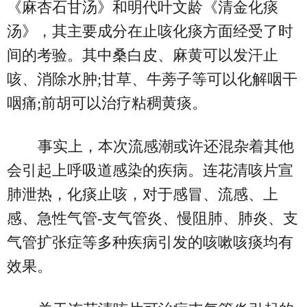
《麻杏石甘汤》和明代叶文龄《清金化痰
汤》，其主要成分在止咳化痰方面经受了时
间的考验。其中桑白皮、麻黄可以发汗止
咳、消除水肿;甘草、牛蒡子等可以化解咽干
咽痛;前胡可以治疗粘稠黄痰。
事实上，本次流感潮或许还混杂着其他
会引起上呼吸道感染的疾病。连花清咳片宣
肺泄热，化痰止咳，对于感冒、流感、上
感、急性气管-支气管炎、慢阻肺、肺炎、支
气管扩张症等多种疾病引发的咳嗽咳痰均有
效果。