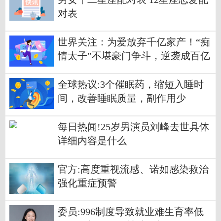
对表
世界关注：为爱放弃千亿家产！“痴
情太子”不堪豪门争斗，逆袭成百亿
霸总
全球热议:3个催眠药，缩短入睡时
间，改善睡眠质量，副作用少
每日热闻!25岁男演员刘峰去世具体
详细内容是什么
官方:高度重视流感、诺如感染救治
强化重症预警
委员:996制度导致就业难生育率低