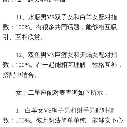
11、水瓶男VS双子女和白羊女配对指
数：100%。有很多共同话题，能够相互吸
引、互相欣赏。
12、双鱼男VS巨蟹女和天蝎女配对指
数：100%。在一起能相互理解，性格互补，
搭配中适合。
女十二星座配对表查询如下所示：
1、白羊女VS狮子男和射手男配对指
数：100%。彼此想法简单单纯，能够安下心