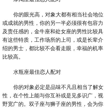
你的眼光高，对象大都有相当社会地位
或成就的男性，你的另一半必须很有包容力
及责任感的，金牛座和处女座的男性比较具
有这些特质，工作场所的上司，或是长辈介
绍的男士，都比较不会看走眼，幸福的机率
比较高。
水瓶座最佳恋人配对
你的对象必定是品味不凡且相当了解女
性，在个性上能与你互补或是见多识广，视
野宽广的。双子座与狮子座的男性，会为你