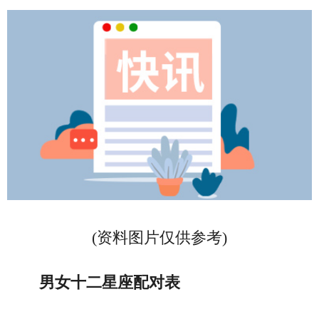
(资料图片仅供参考)
男女十二星座配对表