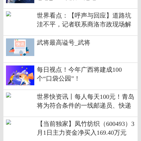
世界看点：【呼声与回应】道路坑
洼不平，记者联系商洛市政现场解
决
武将最高谥号_武将
每日视点！今年广西将建成100
个“口袋公园”！
世界快资讯丨每人每天100元！青岛
将为符合条件的一线邮递员、快递
员发放返岗稳岗补贴
【当前独家】凤竹纺织（600493）3
月1日主力资金净买入169.40万元