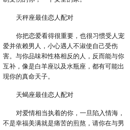
天秤座最佳恋人配对
你把恋爱看得很重要，也很习惯受人宠
爱并依赖男人，小心遇人不淑使自己受伤
害。与你品味和性格相反的人，反而能与你
互补，像是白羊座以及水瓶座，都有可能出
现你的真命天子。
天蝎座最佳恋人配对
对爱情相当执着的你，一旦陷入情海，
不是幸福美满就是痛苦的煎熬，请你在与男