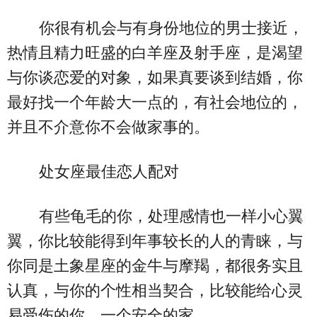
你很有机会与有身份地位的男士接近，
热情且精力旺盛的白羊座及射手座，是渴望
与你谈恋爱的对象，如果真要谈到结婚，你
最好找一个年龄大一点的，有社会地位的，
并且不介意你不会做家事的。
处女座最佳恋人配对
有些龟毛的你，处理感情也一样小心翼
翼，你比较能得到年事较长的人的青睐，与
你同是土象星座的金牛与摩羯，都很务实且
认真，与你的个性相当契合，比较能给心灵
易受伤的你，一个安全的家。