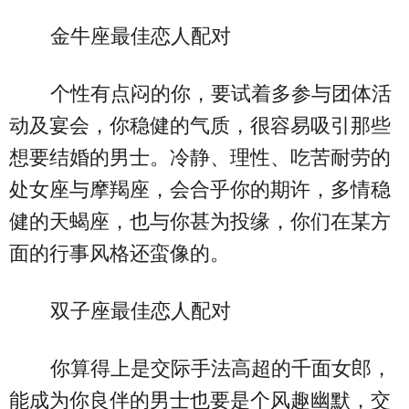
金牛座最佳恋人配对
个性有点闷的你，要试着多参与团体活
动及宴会，你稳健的气质，很容易吸引那些
想要结婚的男士。冷静、理性、吃苦耐劳的
处女座与摩羯座，会合乎你的期许，多情稳
健的天蝎座，也与你甚为投缘，你们在某方
面的行事风格还蛮像的。
双子座最佳恋人配对
你算得上是交际手法高超的千面女郎，
能成为你良伴的男士也要是个风趣幽默，交