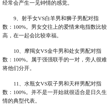
经常会产生一见钟情的感觉。
9、射手女VS白羊男和狮子男配对指
数：100%。男女交往上的爱情来电指数比较
高，在一起会比较幸福。
10、摩羯女VS金牛男和处女男配对指
数：100%。属于强强联手的一对，旁人很难
将他们分开。
11、水瓶女VS双子男和天秤男配对指
数：100%。并不是一开始就很适合是日久生
情的典型代表。