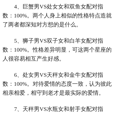
4、巨蟹男VS处女女和双鱼女配对指
数：100%。两个人身上相似的性格特点造就
了两者都深知对方想的是什么。
5、狮子男VS双子女和白羊女配对指
数：100%。性格差异明显，可这两个星座的
人很容易相互产生好感。
6、处女男VS天秤女和金牛女配对指
数：100%。对待爱情的态度一致，认为彼此
相亲相爱，相守到老才是最实际的爱情。
7、天秤男VS水瓶女和射手女配对指