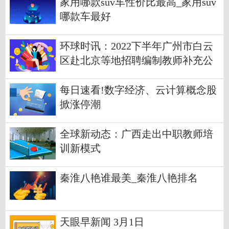
家用哪款suv车性价比最高_家用suv
哪款车最好
环球时讯：2022下半年广州市白云
区赴北京等地招聘编制教师补充公
告
每日速看!数字经济、云计算概念股
掀涨停潮
全球新动态：广西走出中职教师培
训新模式
秦淮八艳谁最美_秦淮八艳排名
天眼早新闻 3月1日