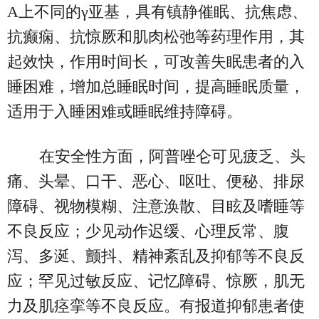
A上不同的γ亚基，具有镇静催眠、抗焦虑、
抗癫痫、抗惊厥和肌肉松弛等药理作用，其
起效快，作用时间长，可改善失眠患者的入
睡困难，增加总睡眠时间，提高睡眠质量，
适用于入睡困难或睡眠维持障碍。
在安全性方面， 阿普唑仑可见疲乏、头
痛、头晕、口干、恶心、呕吐、便秘、排尿
障碍、视物模糊、注意涣散、目眩及嗜睡等
不良反应； 少见动作迟缓、心理反常、腹
泻、多涎、颤抖、精神紊乱及抑郁等不良反
应； 罕见过敏反应、记忆障碍、惊厥，肌无
力及肌痉挛等不良反应。 有报道抑郁患者使