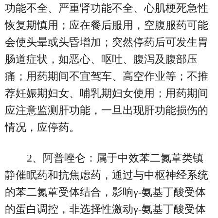
功能不全、严重肾功能不全、心肌梗死急性
恢复期慎用；应在餐后服用，空腹服药可能
会使头晕或头昏增加；突然停药后可发生胃
肠道症状，如恶心、呕吐、腹泻及腹部压
痛；用药期间不宜驾车、高空作业等；不推
荐妊娠期妇女、哺乳期妇女使用；用药期间
应注意监测肝功能，一旦出现肝功能损伤的
情况，应停药。
2、阿普唑仑：属于中效苯二氮䓬类镇
静催眠药和抗焦虑药，通过与中枢神经系统
的苯二氮䓬受体结合，影响γ-氨基丁酸受体
的蛋白调控，非选择性激动γ-氨基丁酸受体