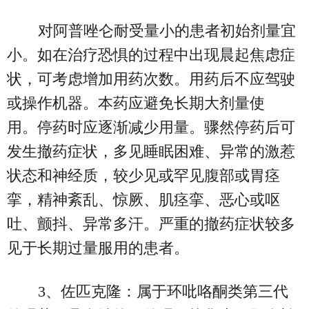
对阿普唑仑耐受量小的患者初始剂量宜
小。 如在治疗恐惧的过程中出现晨起焦虑症
状，可考虑增加用药次数。 用药后不应驾驶
或操作机器。 本药应避免长期大剂量使
用。 停药时应逐渐减少用量。骤然停药后可
发生撤药症状，多见睡眠困难、异常的激惹
状态和神经质，较少见或罕见腹部或胃痉
挛，精神紊乱、惊厥、肌痉挛、恶心或呕
吐、颤抖、异常多汗。严重的撤药症状较多
见于长期过量服用的患者。
3、佐匹克隆：属于环吡咯酮类第三代