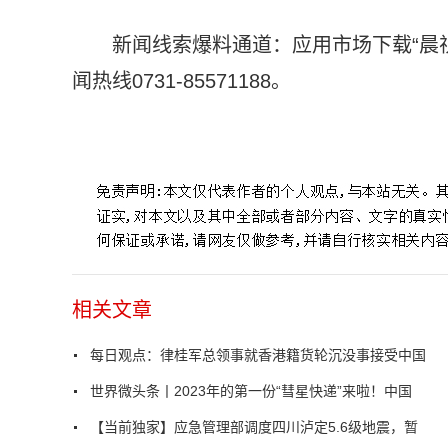
新闻线索爆料通道：应用市场下载“晨
闻热线0731-85571188。
标签：
中国国际
北京时间
开展工作
密切配合
高度重视
相关文章
每日观点：律桂军总领事就香港籍货轮沉没事接受中国
世界微头条丨2023年的第一份“彗星快递”来啦！中国
【当前独家】应急管理部调度四川泸定5.6级地震，暂