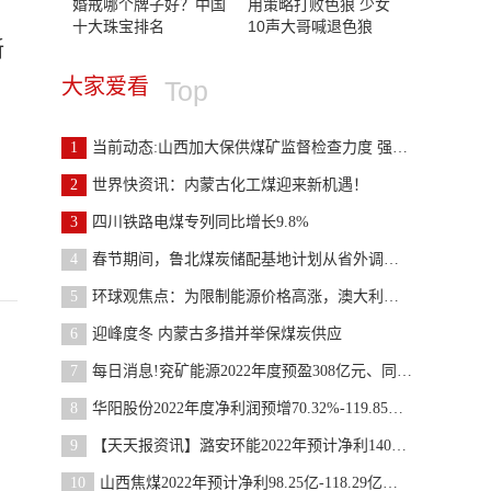
婚戒哪个牌子好？中国
用策略打败色狼 少女
十大珠宝排名
10声大哥喊退色狼
新
大家爱看
Top
1
当前动态:山西加大保供煤矿监督检查力度 强化安全
2
世界快资讯：内蒙古化工煤迎来新机遇！
3
四川铁路电煤专列同比增长9.8%
4
春节期间，鲁北煤炭储配基地计划从省外调入煤炭8万
5
环球观焦点：为限制能源价格高涨，澳大利亚拟将高达
6
迎峰度冬 内蒙古多措并举保煤炭供应
7
每日消息!兖矿能源2022年度预盈308亿元、同比增长89%
8
华阳股份2022年度净利润预增70.32%-119.85%、煤炭市
9
【天天报资讯】潞安环能2022年预计净利140亿同比增
10
山西焦煤2022年预计净利98.25亿-118.29亿同比增长93