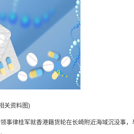
(相关资料图)
冈总领事律桂军就香港籍货轮在长崎附近海域沉没事，
访。