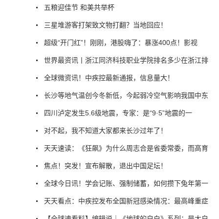
五粮迎佳节 和美共举杯
三星堆游客打架致文物打翻？当地回应！
超级“开门红”！刚刚，港股嗨了：暴涨400点！影视
世界最资讯丨浙江同济科技职业学院排名多少在浙江排
全球微资讯！中疾控最新通报，信息量大！
长沙等地气温创今冬新低，今起弱冷空气影响我国中东
四川泸定发生5.6级地震，专家：是“9·5”地震的一
对不起，我不知道大家都来长沙过年了！
天天速读：《狂飙》为什么周志合是省委常委，而高育
焦点！突发！宣布解散，退出中国足坛！
全球今日讯！学会记账、强制储蓄，如何攒下兔年第一
天天看点：中疾控发布全国新冠感染情况：最高峰重症
【全球速看料】编辑说｜《地球的自白》系列：是大自