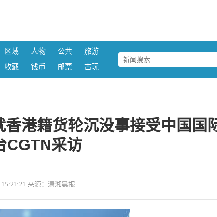
区域
人物
公共
旅游
收藏
钱币
邮票
古玩
就香港籍货轮沉没事接受中国国
台CGTN采访
26 15:21:21 来源：潇湘晨报