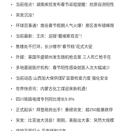
当前视点！湖南疾控发布春节返程提醒：抗原自测阳性
突发沉没！
环球百事通！南岳春节假期人气火爆！景区发布错峰限
当前最新：王庆：迎接“戴维斯双击”！
售楼处不打烊，长沙楼市“春节档”花式大促
外媒：美国华盛顿州发生随机枪击案 三人死亡枪手在
多地基层医疗机构：春节阳性感染就医人次大幅减少
当前动态:山西加大保供煤矿监督检查力度 强化安全
世界快资讯：内蒙古化工煤迎来新机遇！
四川铁路电煤专列同比增长9.8%
正式起诉！拜登政府出手！重磅突发：超250股暴跌停
突发：比亚迪大消息！刚刚，美股出大事：突然大规模
守护万家灯火 平安祥和过年