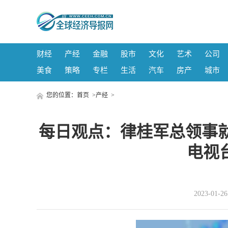
财经
产经
金融
股市
文化
艺术
公司
美食
策略
专栏
生活
汽车
房产
城市
您的位置：
首页
>
产经
>
每日观点：律桂军总领事
电视
2023-01-