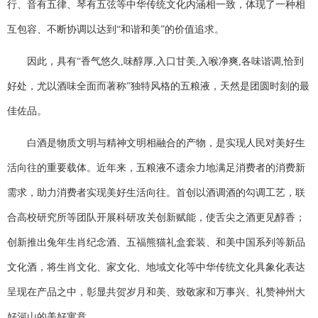
行、音有五律、琴有五弦等中华传统文化内涵相一致，体现了一种相
互包容、不断协调以达到“和谐和美”的价值追求。
因此，具有“香气悠久,味醇厚,入口甘美,入喉净爽,各味谐调,恰到
好处，尤以酒味全面而著称”独特风格的五粮液，天然是团圆时刻的最
佳佐品。
白酒是物质文明与精神文明相融合的产物，是实现人民对美好生
活向往的重要载体。近年来，五粮液不遗余力地满足消费者的消费新
需求，助力消费者实现美好生活向往。首创以酒调酒的勾调工艺，联
合高校研究所等团队开展科研攻关创新赋能，使舌尖之酒更见醇香；
创新推出兔年生肖纪念酒、五福熊猫礼盒套装、和美中国系列等新品
文化酒，将生肖文化、家文化、地域文化等中华传统文化具象化表达
呈现在产品之中，彰显共贺岁月和美、致敬家和万事兴、礼赞神州大
好河山的美好寓意。