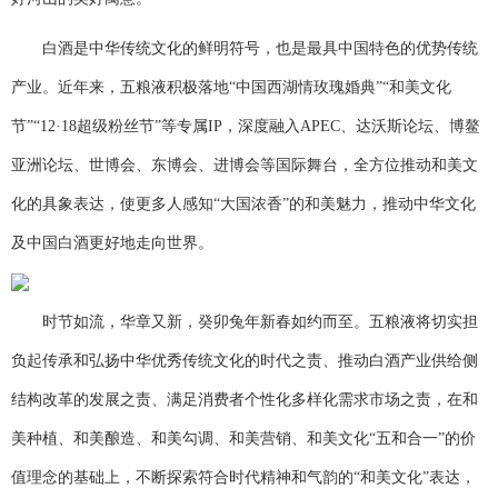
白酒是中华传统文化的鲜明符号，也是最具中国特色的优势传统
产业。近年来，五粮液积极落地“中国西湖情玫瑰婚典”“和美文化
节”“12·18超级粉丝节”等专属IP，深度融入APEC、达沃斯论坛、博鳌
亚洲论坛、世博会、东博会、进博会等国际舞台，全方位推动和美文
化的具象表达，使更多人感知“大国浓香”的和美魅力，推动中华文化
及中国白酒更好地走向世界。
时节如流，华章又新，癸卯兔年新春如约而至。五粮液将切实担
负起传承和弘扬中华优秀传统文化的时代之责、推动白酒产业供给侧
结构改革的发展之责、满足消费者个性化多样化需求市场之责，在和
美种植、和美酿造、和美勾调、和美营销、和美文化“五和合一”的价
值理念的基础上，不断探索符合时代精神和气韵的“和美文化”表达，