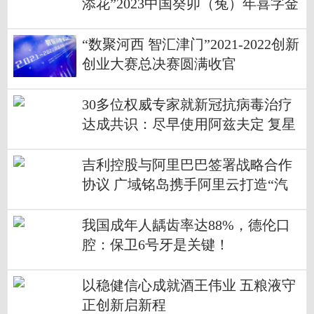
添花”2023中国癸卯（兔）年喜字金
银纪念章热销
“数聚河西 智汇津门”2021-2022创新
创业大赛总决赛圆满收官
30多位权威专家就新冠抗病毒治疗
达成共识：尽早使用阿兹夫定 复星
健康可在线处方
吉利控股与阿里巴巴签署战略合作
协议 广域铭岛携手阿里云打造“汽
车数字工厂”
我国成年人龋齿率达88%，德伦口
腔：保卫6号牙是关键！
以稳健信心成就酒王伟业 五粮液守
正创新启新程