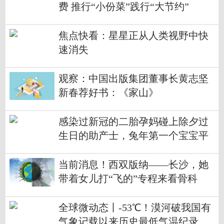
费 推行“小份菜”践行“大节约”
焦点快看：星星正从人类视野中快
速消失
观察：中国出版集团董事长黄志坚
新春荐好书：《家山》
感染过新冠的二胎孕妈碰上除夕过
生日的助产士，兔年第一个宝宝平
安诞生了
当前消息！西双版纳——长沙，她
带着女儿打“飞的”专程来看骨科
全球微动态丨-53℃！漠河破我国有
气象记载以来历史最低气温纪录