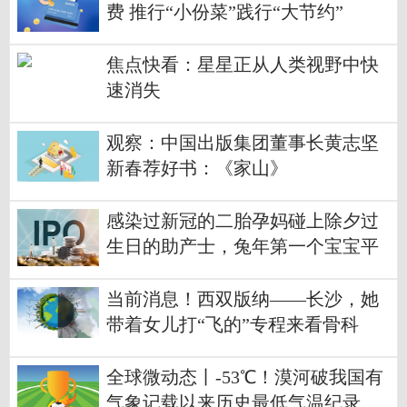
费 推行“小份菜”践行“大节约”
焦点快看：星星正从人类视野中快
速消失
观察：中国出版集团董事长黄志坚
新春荐好书：《家山》
感染过新冠的二胎孕妈碰上除夕过
生日的助产士，兔年第一个宝宝平
安诞生了
当前消息！西双版纳——长沙，她
带着女儿打“飞的”专程来看骨科
全球微动态丨-53℃！漠河破我国有
气象记载以来历史最低气温纪录