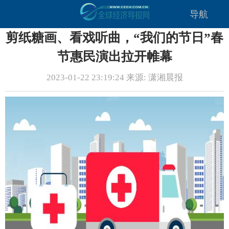
导航
剪纸糖画、看戏听曲，“我们的节日”春
节惠民演出拉开帷幕
2023-01-22 23:19:24 来源: 潇湘晨报