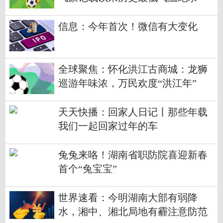
信息：今年首次！微信有大变化
全球聚焦：怀化洪江古商城：龙狮
巡游年味浓，万民欢度“洪江年”
天天快播：回家人日记丨那些年载
我们一起回家过年的车
兔兔来咯！湖南省职防院喜迎新春
首个“兔宝宝”
世界速看：今明湖南大部有弱降
水，湘中、湘北局地有霾注意防范