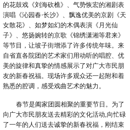
的花鼓戏《刘海砍樵》、气势恢宏的湘剧表
演唱《沁园春·长沙》、飘逸优美的京剧《天
女散花》、如梦如幻的木偶表演《月光仙
子》、悠扬婉转的京歌《锦绣潇湘等君来》
等节目，让坡子街增添了许多传统年味。来
自省直各院团的艺术家们用动听的唱腔、优
美的旋律和真挚的情感展示了对广大市民朋
友的新春祝福。现场许多观众还一起附和着
熟悉的腔调，感受戏曲艺术的魅力。
春节是阖家团圆相聚的重要节日。为了
向广大市民朋友送去精彩的文化活动,向忙碌
了一年的人们送去诚挚的新春祝福，刚结束