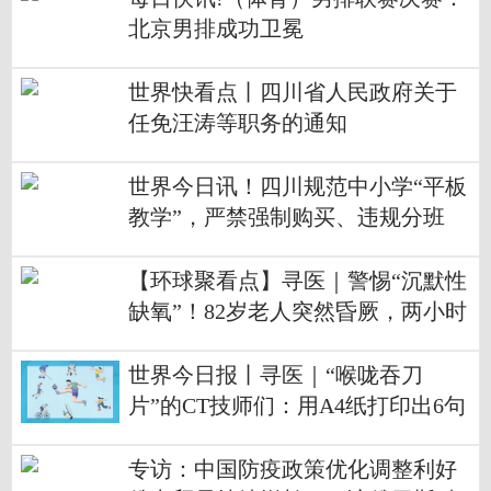
北京男排成功卫冕
世界快看点丨四川省人民政府关于
任免汪涛等职务的通知
世界今日讯！四川规范中小学“平板
教学”，严禁强制购买、违规分班
【环球聚看点】寻医｜警惕“沉默性
缺氧”！82岁老人突然昏厥，两小时
抢回一条命
世界今日报丨寻医｜“喉咙吞刀
片”的CT技师们：用A4纸打印出6句
话来和患者交流
专访：中国防疫政策优化调整利好