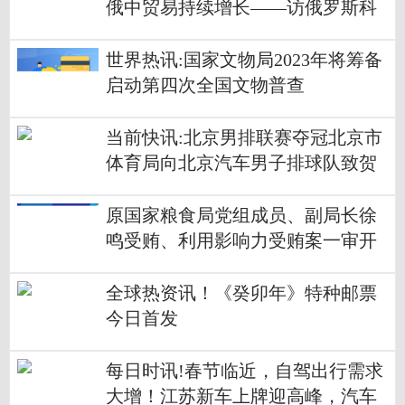
俄中贸易持续增长——访俄罗斯科
学院东方研究所首席研究员奥斯特
洛夫斯基
世界热讯:国家文物局2023年将筹备
启动第四次全国文物普查
当前快讯:北京男排联赛夺冠北京市
体育局向北京汽车男子排球队致贺
电
原国家粮食局党组成员、副局长徐
鸣受贿、利用影响力受贿案一审开
庭
全球热资讯！《癸卯年》特种邮票
今日首发
每日时讯!春节临近，自驾出行需求
大增！江苏新车上牌迎高峰，汽车