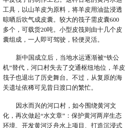
工具，以山羊皮为原料，将羊皮用油盐浸透
晾晒后吹气成皮囊。较大的筏子需皮囊600
多个，可载货20吨。小型皮筏则由十几个皮
囊组成，一人即可驾驶，轻便灵活。
新中国成立后，当地水运逐渐被“铁公
机”替代，河口村失去了交通枢纽地位，羊皮
筏子也退出了历史舞台。不过，从复原的海
关遗址依稀可见昔日渡口的繁忙。
因水而兴的河口村，如今围绕黄河文
化，再次做起“水文章”：保护黄河两岸生态
环境、开发黄河泛舟水上项目、打造沉浸式