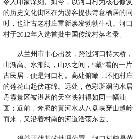
令人印象深刻。如今，以河口村为核心修复
的历史文化街区在为游客提供诗意栖居的同
时，也让古老村庄重新焕发勃勃生机。河口
村于2012年入选首批中国传统村落名录。
从兰州市中心出发，跨过河口特大桥，
山渐高、水渐阔，山水之间，“藏”着的一片
古民居，便是河口村。高处俯瞰，环抱村庄
的莲花山起伏连绵。远处，色彩斑斓的水居
丹霞景区被湛蓝的天空映衬得如同一幅油
画；近前，奔腾的黄河水从八盘峡穿山越岭
而来，又沿着村南的河道浩荡东去。
得益于优越的地理位置，河口村曾是黄