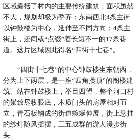
区域囊括了村内的主要传统建筑，面积虽然
不大，规划却极为整齐：东南西北4条主街
以钟鼓楼为中心，延伸至不同方向；4条主
街上，还间或“点缀”着长短不一的17条巷
道。这片区域因此得名“四街十七巷”。
“四街十七巷”的中心钟鼓楼坐东朝西，
分为上下两层，是一座“四角攒顶”的阁楼建
筑。站在钟鼓楼上，举目四望，整个河口村
的景致尽收眼底，木质门头的房屋相对而
立，青石板铺成的街道蜿蜒伸展，街上悬挂
的纱灯随风摇摆，三五成群的游人漫步街
头。