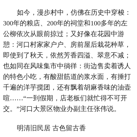
如今，漫步村中，仿佛在历史中穿梭：
300年的粮店、200年的祠堂和100多年的左
公柳依次从眼前掠过；又好像在花园中游
憩：河口村家家户户、房前屋后栽花种草，
即使到了秋天，依然芳香四溢、翠意不减；
也如同在风味集市中徜徉：街边售卖着诱人
的特色小吃，有酸甜筋道的浆水面，有捶打
千遍的洋芋搅团，还有飘着胡麻香味的油壶
喧……“一到假期，店老板们就忙得不可开
交。”河口大景区物业办副主任张伟说。
明清旧民居 古色留古香