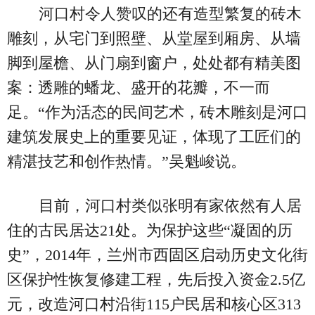
河口村令人赞叹的还有造型繁复的砖木
雕刻，从宅门到照壁、从堂屋到厢房、从墙
脚到屋檐、从门扇到窗户，处处都有精美图
案：透雕的蟠龙、盛开的花瓣，不一而
足。“作为活态的民间艺术，砖木雕刻是河口
建筑发展史上的重要见证，体现了工匠们的
精湛技艺和创作热情。”吴魁峻说。
目前，河口村类似张明有家依然有人居
住的古民居达21处。为保护这些“凝固的历
史”，2014年，兰州市西固区启动历史文化街
区保护性恢复修建工程，先后投入资金2.5亿
元，改造河口村沿街115户民居和核心区313