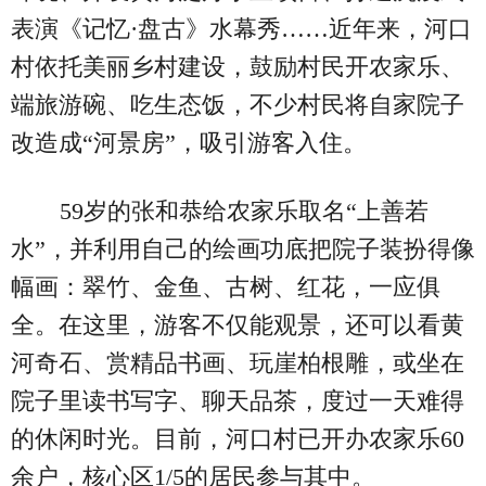
表演《记忆·盘古》水幕秀……近年来，河口
村依托美丽乡村建设，鼓励村民开农家乐、
端旅游碗、吃生态饭，不少村民将自家院子
改造成“河景房”，吸引游客入住。
59岁的张和恭给农家乐取名“上善若
水”，并利用自己的绘画功底把院子装扮得像
幅画：翠竹、金鱼、古树、红花，一应俱
全。在这里，游客不仅能观景，还可以看黄
河奇石、赏精品书画、玩崖柏根雕，或坐在
院子里读书写字、聊天品茶，度过一天难得
的休闲时光。目前，河口村已开办农家乐60
余户，核心区1/5的居民参与其中。