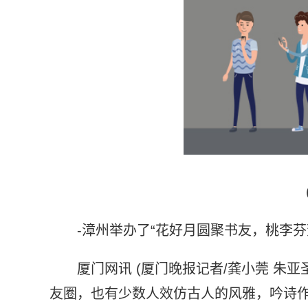
-漳州举办了“花好月圆聚书友，桃李芬
厦门网讯 (厦门晚报记者/龚小莞 朱
友圈，也有少数人效仿古人的风雅，吟诗