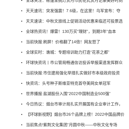
全球关注：帐篷里挑灯赏月市民花式赏月记录美好时刻
天天速讯：突发强震！7.6级，在这里！乌军宣布：夺
天天速读：中秋文旅线上促销活动优惠来临还可投票选
全球热资讯！爆雷！130万买“理财”，到期3年“血本
当前快报:刷屏！价格翻了14倍！网友怒了
全球实时：谯城：专题培训助力打造“花茶之都”
环球快资讯丨市公管局畅通信访投诉举报渠道发挥群众
当前快报:市住建局强化举措扎实做好市本级政府投资
快资讯：头号种子斯维亚特克首夺美网女单冠军
世界播报:盐湖股份入围“2022中国制造业500强”
今日热议：烟台市审计局扎实开展国有企业审计工作，
【环球新视野】烟台市26个品牌上榜！2022中国品牌价
当前焦点!紫荆文化集团“月圆中秋——中秋文化专场