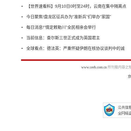
【世界速看料】9月10日0时至24时，云南在集中隔离点
今日聚焦!盘龙区征兵办为“准新兵”们举办“家国”
每日消息!“情定敕勒川”全民相亲会举行
当前信息：查尔斯三世正式成为英国君主
全球看点：德法英：严重怀疑伊朗在核协议谈判中的诚
www.ceeh.com.cn
所刊载内容之知
京