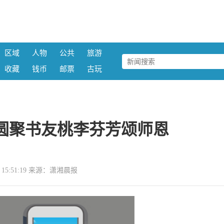
区域
人物
公共
旅游
收藏
钱币
邮票
古玩
圆聚书友桃李芬芳颂师恩
11 15:51:19 来源：潇湘晨报