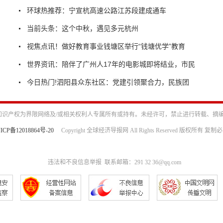
环球热推荐：宁宣杭高速公路江苏段建成通车
当前头条：这个中秋，遇见多元杭州
视焦点讯！做好教育事业钱塘区举行“钱塘优学”教育
世界资讯：陪伴了广州人17年的电影城即将结业，市民
今日热门!泗阳县众东社区：党建引领聚合力，民族团
识产权为界限网络及/或相关权利人专属所有或持有。未经许可，禁止进行转载、摘
ICP备12018864号-20
Copyright 全球经济导报网 All Rights Reserved 版权所有 复制
违法和不良信息举报 联系邮箱：291 32 36@qq.com