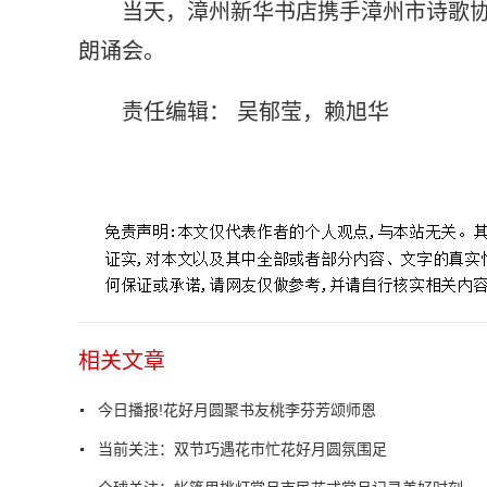
当天，漳州新华书店携手漳州市诗歌协
朗诵会。
责任编辑： 吴郁莹，赖旭华
标签：
花好月圆
新华书店
责任编辑
充满诗情画意
厦门
相关文章
今日播报!花好月圆聚书友桃李芬芳颂师恩
当前关注：双节巧遇花市忙花好月圆氛围足