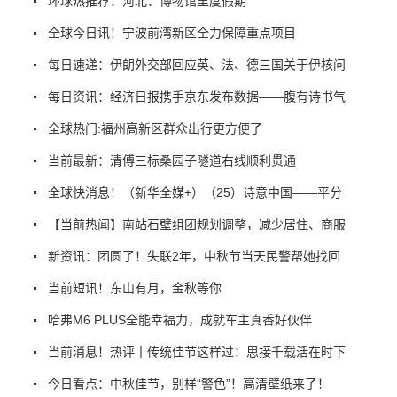
环球热推荐：河北：博物馆里度假期
全球今日讯！宁波前湾新区全力保障重点项目
每日速递：伊朗外交部回应英、法、德三国关于伊核问
每日资讯：经济日报携手京东发布数据——腹有诗书气
全球热门:福州高新区群众出行更方便了
当前最新：清傅三标桑园子隧道右线顺利贯通
全球快消息！（新华全媒+）（25）诗意中国——平分
【当前热闻】南站石壁组团规划调整，减少居住、商服
新资讯：团圆了！失联2年，中秋节当天民警帮她找回
当前短讯！东山有月，金秋等你
哈弗M6 PLUS全能幸福力，成就车主真香好伙伴
当前消息！热评丨传统佳节这样过：思接千载活在时下
今日看点：中秋佳节，别样“警色”！高清壁纸来了！