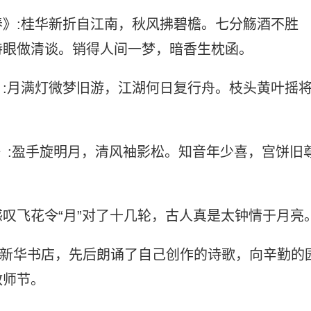
》:桂华新折自江南，秋风拂碧檐。七分觞酒不胜
诗眼做清谈。销得人间一梦，暗香生枕函。
:月满灯微梦旧游，江湖何日复行舟。枝头黄叶摇
》:盈手旋明月，清风袖影松。知音年少喜，宫饼旧
叹飞花令“月”对了十几轮，古人真是太钟情于月亮
漳州新华书店，先后朗诵了自己创作的诗歌，向辛勤的
教师节。