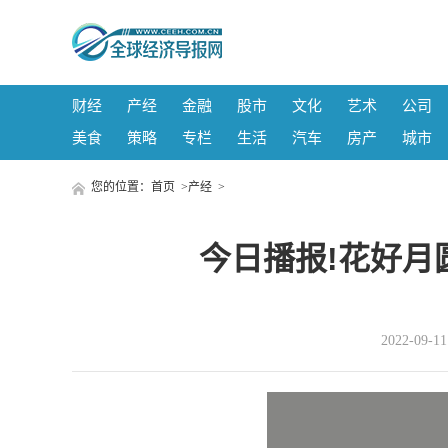
财经
产经
金融
股市
文化
艺术
公司
美食
策略
专栏
生活
汽车
房产
城市
您的位置：
首页
>
产经
>
今日播报!花好月
2022-09-