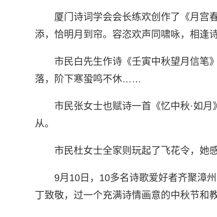
厦门诗词学会会长练欢创作了《月宫春
添，恰明月到帘。容恣欢声同啸咏，相逢
市民白先生作诗《壬寅中秋望月信笔》
落，阶下寒蛩鸣不休……
市民张女士也赋诗一首《忆中秋·如月
从。
市民杜女士全家则玩起了飞花令，她感
9月10日，10多名诗歌爱好者齐聚
丁致敬，过一个充满诗情画意的中秋节和