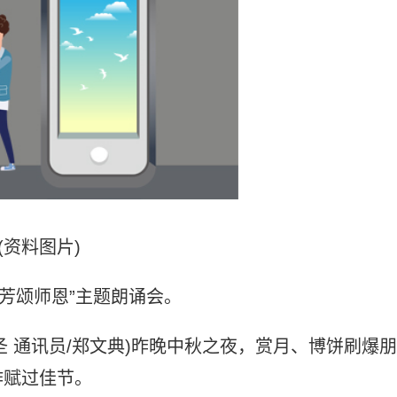
(资料图片)
芳颂师恩”主题朗诵会。
亚圣 通讯员/郑文典)昨晚中秋之夜，赏月、博饼刷爆朋
作赋过佳节。