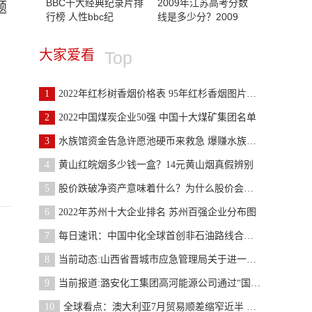
BBC十大经典纪录片排
2009年江苏高考分数
题
行榜 人性bbc纪
线是多少分？2009
大家爱看
Top
1
2022年红杉树香烟价格表 95年红杉香烟图片大全
2
2022中国煤炭企业50强 中国十大煤矿集团名单
3
水族馆资金告急许愿池硬币来救急 爆赚水族馆1.2.6版本
4
黄山红皖烟多少钱一盒？14元黄山烟真假辨别
5
股价跌破净资产意味着什么？为什么股价会跌破净资产
6
2022年苏州十大企业排名 苏州百强企业分布图
7
每日速讯：中国中化全球首创非石油路线合成丙烯酸工
8
当前动态:山西省晋城市应急管理局关于进一步加强当
9
当前报道:潞安化工集团高河能源公司通过“国家首批
10
全球看点：澳大利亚7月贸易顺差缩窄近半 煤炭和铁