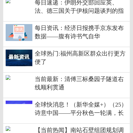
每日速递：伊朗外交部回应英、
法、德三国关于伊核问题谈判的指
责
每日资讯：经济日报携手京东发布
数据——腹有诗书气自华
全球热门:福州高新区群众出行更方
便了
当前最新：清傅三标桑园子隧道右
线顺利贯通
全球快消息！（新华全媒+）（25）
诗意中国——平分秋色一轮满，长
伴云衢千里明
【当前热闻】南站石壁组团规划调