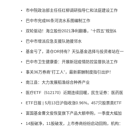
市中院政治部主任任红柳调研指导仁和法庭建设工作
巴中市完成86条河流水系图编制工作
双轮驱动！海立股份2021净利翻番，“十四五”规划&
巴中市增派应急支援队驰援邻水
基金亏了，清仓OR持有？天弘基金选择与投资者站在一
巴中市卫生健康委：开展新冠疫情防控监督执法工作
事关36万券商“打工人”，最新薪酬制度指引出炉！
南江县：大力发展稻渔综合种养产业
医疗ETF（512170）近期连续回暖，民生证券：医药医
ETF日报 | 5月13日沪指收涨0.96%，457只股票类ETF
富国基金曹文俊恢复旗下产品大额申购，一季度大幅加
14股破净，11股破发，上市券商纷纷启动回购，机构：