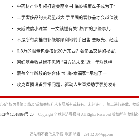
中药材产业引领打造美丽乡村 临岐镇覆盆子成为了“
二手奢侈品的交易量越大 手里囤的奢侈品才会越值钱
天威诚信小课堂 | 一文读懂有关“密评”的那些事儿
不是所有高档包都能够顺利地转手出售 要眼光、经验
6.3万的限量包要搭配20万东西？奢侈品交易的秘密：
网红基金收益惨不忍睹 “易方达未来”近一年涨跌幅
覆盖全年龄段的综合体 “红梅·幸福家”“承包了一
攻克直播设备异常问题，驱动人生直播助手强势发布
识产权为界限网络及/或相关权利人专属所有或持有。未经许可，禁止进行转载、摘
ICP备12018864号-20
Copyright 全球经济导报网 All Rights Reserved 版权所有 复制
违法和不良信息举报 联系邮箱：291 32 36@qq.com