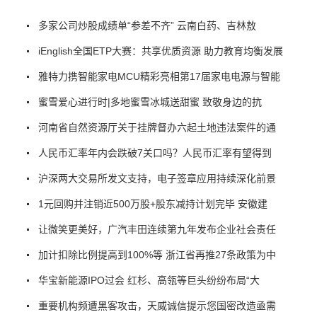
多家公司炒股成绩单“参差不齐” 云南白药、吉林敖
iEnglish全国ETP大赛：共享优质资源 助力教育均衡发展
雅特力携智能家电MCU精彩亮相第17届家电电源与智能
蜜雪爱心进行时|多地蜜雪冰城送甜蜜 致敬身边的抗
河南省自然资源厅关于挂牌督办六起土地违法案件的通
人民币汇率年内会跌破7关口吗？人民币汇率有望得到
沪深两大交易所发文支持，电子签章应用持续深化前景
1元回购并注销近500万股+股东减持计划完毕 安徽建
让微笑更美好，广汽丰田连续第九年发布企业社会责任
加计扣除比例提高到100%等 浙江省再推27条政策为中
华宝新能源IPO过会 红杉、高瓴等巨头纷纷布局“大
重要机构频遭黑客攻击，天威诚信提示您国密改造亟需