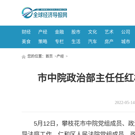
财经
产经
金融
股市
文化
艺术
公司
美食
策略
专栏
生活
汽车
房产
城市
您的位置：
首页
>
产经
>
市中院政治部主任任红
2022-05-
5月12日，攀枝花市中院党组成员、
导法庭工作，仁和区人民法院党组成员、