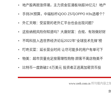
地产股再掀涨停潮，主力资金狂涌板块超38亿元！地产
手持2K预算，中端标杆iQOO Z5与OPPO K9s选哪个？
外汇天眼：受监管的老外汇平台也会出现问题？
这些纳税风险你知道吗？大唐财富：合规、有效做好财
不鸣科技入选世界经济论坛2022年“全球技术先锋”榜
叮咚买菜：延长营业时间 让尽可能多的用户有单可下
物美：超市货量充足按需理性购物 顾客不离店物美不
比特币一度跌破2.6万美元 投资者正逃离加密货币投
www.ceeh.com.cn
所刊载内容之知
京