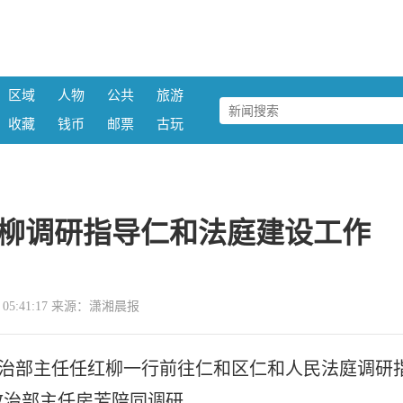
区域
人物
公共
旅游
收藏
钱币
邮票
古玩
柳调研指导仁和法庭建设工作
14 05:41:17 来源：潇湘晨报
政治部主任任红柳一行前往仁和区仁和人民法庭调研
政治部主任房芳陪同调研。