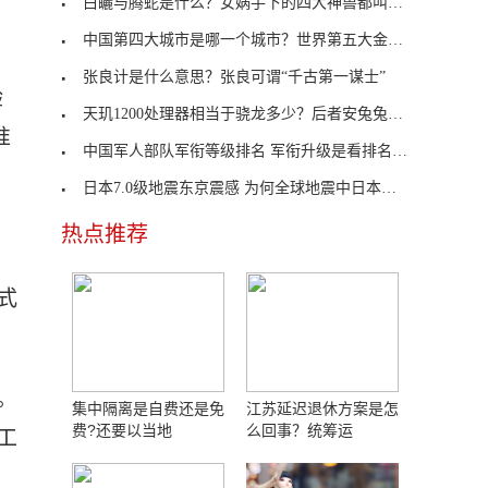
白矖与腾蛇是什么？女娲手下的四大神兽都叫什么名字
中国第四大城市是哪一个城市？世界第五大金融中心是
张良计是什么意思？张良可谓“千古第一谋士”
验
天玑1200处理器相当于骁龙多少？后者安兔兔跑分为66
准
中国军人部队军衔等级排名 军衔升级是看排名还是荣
日本7.0级地震东京震感 为何全球地震中日本最为频
热点推荐
式
。
集中隔离是自费还是免
江苏延迟退休方案是怎
费?还要以当地
么回事？统筹运
工