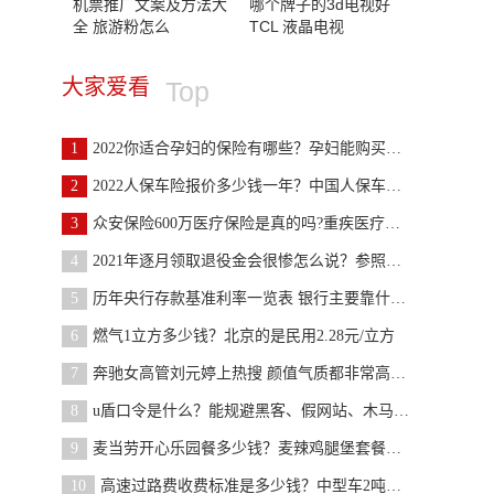
机票推广文案及方法大
哪个牌子的3d电视好
全 旅游粉怎么
TCL 液晶电视
大家爱看
Top
1
2022你适合孕妇的保险有哪些？孕妇能购买的保险名单
2
2022人保车险报价多少钱一年？中国人保车险网上买划
3
众安保险600万医疗保险是真的吗?重疾医疗保障是怎么
4
2021年逐月领取退役金会很惨怎么说？参照全国基本工
5
历年央行存款基准利率一览表 银行主要靠什么挣钱？
6
燃气1立方多少钱？北京的是民用2.28元/立方
7
奔驰女高管刘元婷上热搜 颜值气质都非常高打扮也很
8
u盾口令是什么？能规避黑客、假网站、木马病毒等
9
麦当劳开心乐园餐多少钱？麦辣鸡腿堡套餐是23·5元
10
高速过路费收费标准是多少钱？中型车2吨以上0.90