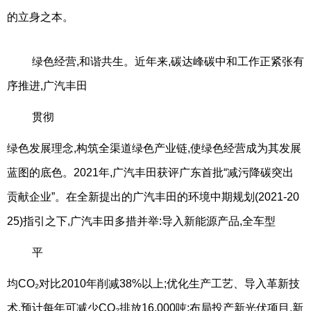
的立身之本。
绿色经营,和谐共生。近年来,碳达峰碳中和工作正紧张有
序推进,广汽丰田
贯彻
绿色发展理念,构筑全渠道绿色产业链,使绿色经营成为其发展
蓝图的底色。2021年,广汽丰田获评广东首批“减污降碳突出
贡献企业”。在全新提出的广汽丰田的环境中期规划(2021-20
25)指引之下,广汽丰田多措并举:导入新能源产品,全车型
平
均CO₂对比2010年削减38%以上;优化生产工艺、导入革新技
术,预计每年可减少CO₂排放16,000吨;布局投产新光伏项目,新