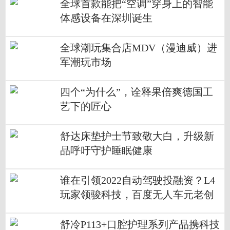
全球首款能把“空调”穿身上的智能
体感设备在深圳诞生
全球潮玩集合店MDV（漫迪威）进
军潮玩市场
四个“为什么”，诠释果倍爽德国工
艺下的匠心
舒达床垫护士节致敬大白，升级新
品呼吁守护睡眠健康
谁在引领2022自动驾驶投融资？L4
玩家领骏科技，百度无人车元老创
办
舒冷P113+口腔护理系列产品携科技