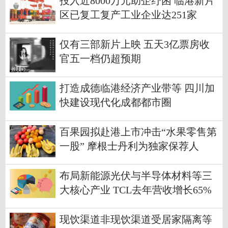
投入近8000万元助企纾困 临港新片
区已复工复产工业企业达251家
仅有三部新片上映 五天3亿票房收
官五一档仍超预期
打造成德临港经济产业带等 四川加
快建设现代化成都都市圈
百果园拟赴港上市冲击“水果零售第
一股” 摩根士丹利为独家保荐人
布局新能源光伏与半导体材料等三
大核心产业 TCL去年营收增长65%
现饮渠道非现饮渠道受居家隔离等