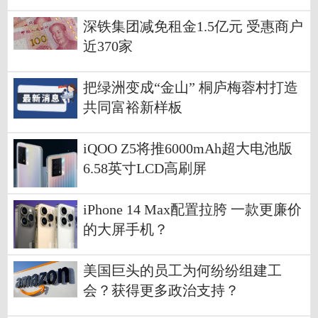
深铁集团减免租金1.5亿元 受惠商户
近370家
把绿洲变成“金山” 桐庐梅蓉村打造
共同富裕新样板
iQOO Z5将推6000mAh超大电池版
6.58英寸LCD高刷屏
iPhone 14 Max配置拉胯 一款更廉价
的大屏手机？
美国巨头的员工为何纷纷组建工
会？获得更多政治支持？