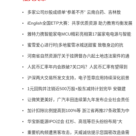
多家公司炒股成绩单“参差不齐” 云南白药、吉林敖
iEnglish全国ETP大赛：共享优质资源 助力教育均衡发展
雅特力携智能家电MCU精彩亮相第17届家电电源与智能
蜜雪爱心进行时|多地蜜雪冰城送甜蜜 致敬身边的抗
河南省自然资源厅关于挂牌督办六起土地违法案件的通
人民币汇率年内会跌破7关口吗？人民币汇率有望得到
沪深两大交易所发文支持，电子签章应用持续深化前景
1元回购并注销近500万股+股东减持计划完毕 安徽建
让微笑更美好，广汽丰田连续第九年发布企业社会责任
加计扣除比例提高到100%等 浙江省再推27条政策为中
华宝新能源IPO过会 红杉、高瓴等巨头纷纷布局“大
重要机构频遭黑客攻击，天威诚信提示您国密改造亟需