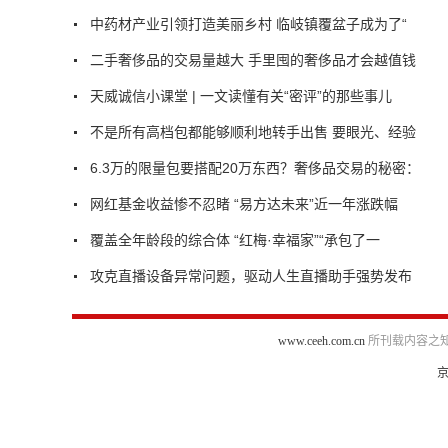
中药材产业引领打造美丽乡村 临岐镇覆盆子成为了“
二手奢侈品的交易量越大 手里囤的奢侈品才会越值钱
天威诚信小课堂 | 一文读懂有关“密评”的那些事儿
不是所有高档包都能够顺利地转手出售 要眼光、经验
6.3万的限量包要搭配20万东西？奢侈品交易的秘密：
网红基金收益惨不忍睹 “易方达未来”近一年涨跌幅
覆盖全年龄段的综合体 “红梅·幸福家”“承包了一
攻克直播设备异常问题，驱动人生直播助手强势发布
www.ceeh.com.cn
所刊载内容之知
京