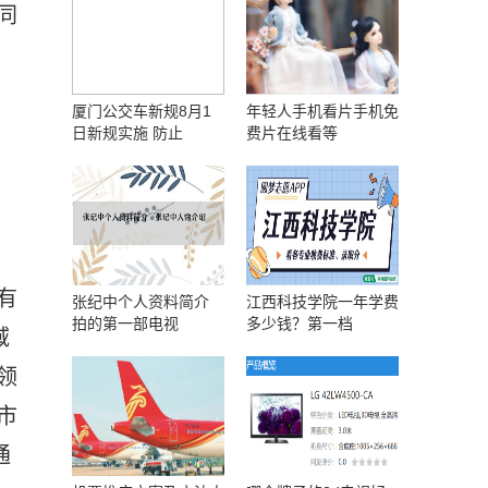
同
厦门公交车新规8月1
年轻人手机看片手机免
日新规实施 防止
费片在线看等
有
张纪中个人资料简介
江西科技学院一年学费
拍的第一部电视
多少钱？第一档
域
领
市
通