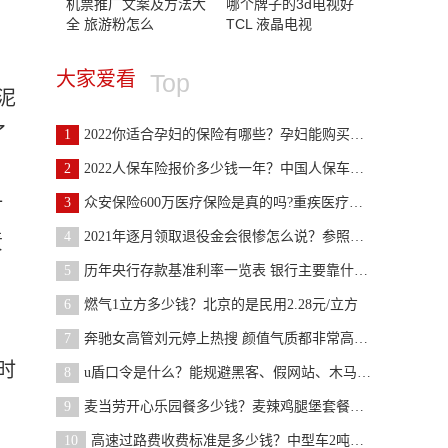
机票推广文案及方法大
哪个牌子的3d电视好
全 旅游粉怎么
TCL 液晶电视
大家爱看
Top
泥
了
1
2022你适合孕妇的保险有哪些？孕妇能购买的保险名单
2
2022人保车险报价多少钱一年？中国人保车险网上买划
对
3
众安保险600万医疗保险是真的吗?重疾医疗保障是怎么
4
2021年逐月领取退役金会很惨怎么说？参照全国基本工
责
5
历年央行存款基准利率一览表 银行主要靠什么挣钱？
6
燃气1立方多少钱？北京的是民用2.28元/立方
7
奔驰女高管刘元婷上热搜 颜值气质都非常高打扮也很
时
8
u盾口令是什么？能规避黑客、假网站、木马病毒等
9
麦当劳开心乐园餐多少钱？麦辣鸡腿堡套餐是23·5元
10
高速过路费收费标准是多少钱？中型车2吨以上0.90