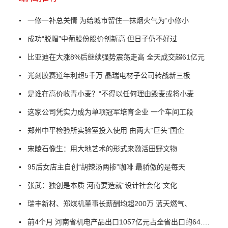
一修一补总关情 为给城市留住一抹烟火气为“小修小
成功“脱帽”中葡股份股价创新高 但日子仍不好过
比亚迪在大涨8%后继续强势震荡走高 全天成交超61亿元
光刻胶赛道年利超5千万 晶瑞电材子公司转战新三板
是谁在高价收青小麦？“不得以任何理由毁麦或将小麦
这家公司凭实力成为单项冠军培育企业 一个车间工段
郑州中平检验所实验室投入使用 由两大“巨头”国企
宋陵石像生：用大地艺术的形式来激活田野文物
95后女店主自创“胡辣汤两掺”咖啡 最骄傲的是每天
张武：独创是本质 河南要造就“设计社会化”文化
瑞丰新材、郑煤机董事长薪酬均超200万 蓝天燃气、
前4个月 河南省机电产品出口1057亿元占全省出口的64.2%