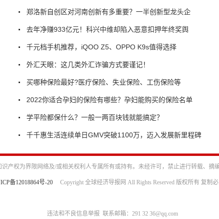
郑洛新自创区对河南创新有多重要？一半创新型龙头企
去年净赚933亿元！科兴中维却陷入恶意扣押年终奖舆
千元档手机推荐，iQOO Z5、OPPO K9s值得选择
外汇天眼：这几类外汇诈骗方式要谨记！
买哪种保险最好?医疗保险、失业保险、工伤保险等
2022你适合孕妇的保险有哪些？孕妇能购买的保险名单
学平险都保什么？一般一两百块钱就能搞定？
千千惠生活连续单日GMV突破1100万，迈入发展新里程碑
识产权为界限网络及/或相关权利人专属所有或持有。未经许可，禁止进行转载、摘
ICP备12018864号-20
Copyright 全球经济导报网 All Rights Reserved 版权所有 复制
违法和不良信息举报 联系邮箱：291 32 36@qq.com