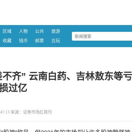
区域
人物
公共
旅游
收藏
钱币
邮票
古玩
不齐” 云南白药、吉林敖东等
损过亿
 15:41:13 来源：证券市场红周刊