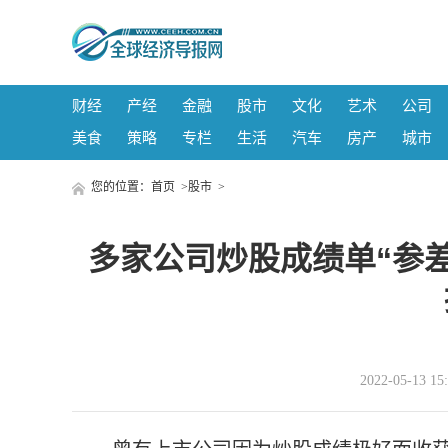
财经
产经
金融
股市
文化
艺术
公司
美食
策略
专栏
生活
汽车
房产
城市
您的位置：
首页
>
股市
>
多家公司炒股成绩单“参差
2022-05-13