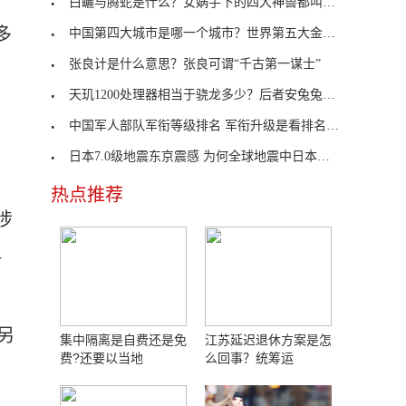
白矖与腾蛇是什么？女娲手下的四大神兽都叫什么名字
多
中国第四大城市是哪一个城市？世界第五大金融中心是
张良计是什么意思？张良可谓“千古第一谋士”
天玑1200处理器相当于骁龙多少？后者安兔兔跑分为66
中国军人部队军衔等级排名 军衔升级是看排名还是荣
日本7.0级地震东京震感 为何全球地震中日本最为频
热点推荐
涉
显
另
集中隔离是自费还是免
江苏延迟退休方案是怎
费?还要以当地
么回事？统筹运