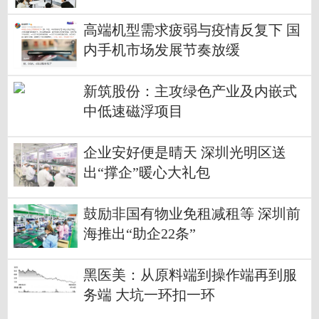
高端机型需求疲弱与疫情反复下 国
内手机市场发展节奏放缓
新筑股份：主攻绿色产业及内嵌式
中低速磁浮项目
企业安好便是晴天 深圳光明区送
出“撑企”暖心大礼包
鼓励非国有物业免租减租等 深圳前
海推出“助企22条”
黑医美：从原料端到操作端再到服
务端 大坑一环扣一环