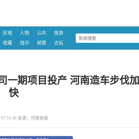
区域
人物
公共
旅游
收藏
钱币
邮票
古玩
司一期项目投产 河南造车步伐
快
07 07:53:38 来源：河南商报