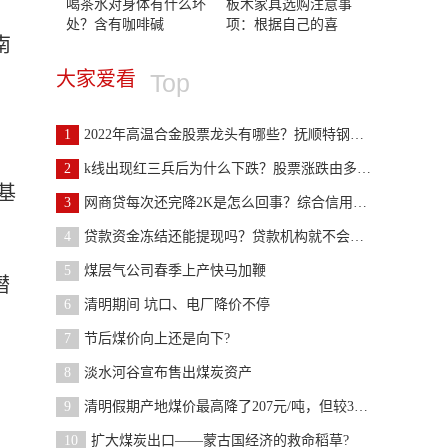
喝茶水对身体有什么坏
板木家具选购注意事
处？含有咖啡碱
项：根据自己的喜
南
大家爱看
Top
。
1
2022年高温合金股票龙头有哪些？抚顺特钢、钢研高纳
2
k线出现红三兵后为什么下跌？股票涨跌由多方面因素
基
3
网商贷每次还完降2K是怎么回事？综合信用评分有所下
4
贷款资金冻结还能提现吗？贷款机构就不会放款提不了
5
煤层气公司春季上产快马加鞭
潜
6
清明期间 坑口、电厂降价不停
7
节后煤价向上还是向下?
8
淡水河谷宣布售出煤炭资产
9
清明假期产地煤价最高降了207元/吨，但较3月初仍高
10
扩大煤炭出口——蒙古国经济的救命稻草?