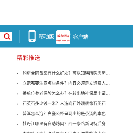
精彩推送
购房合同备案有什么好处？可以知晓所购房屋手续是否
加
立遗嘱要注意哪些条件？内容必须是立遗嘱人的真实意
换单位养老保险怎么办？在转出地社保局申请开具凭证
石英石多少钱一米？人造岗石外观很像石英石
普洱怎么泡？白瓷公杯呈现出的是茶汤的本色
牡丹江哪里有自助烤肉？西一条路新玛特后身高丽雅烤