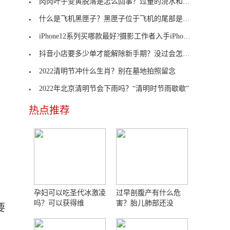
肉肉叶子变黄脱落是怎么回事？过量的浇水和施肥
什么是飞机黑匣子？黑匣子位于飞机的尾部是什么原理
iPhone12系列买哪款最好?摄影工作者入手iPhone 12 Pro Max
抖音小店要多少单才能解除新手期？没过会怎样？
2022清明节冲什么生肖？别在墓地拍照留念
2022年北京清明节会下雨吗？“清明时节雨歇歇”
热点推荐
孕妇可以吃圣代冰激凌
过早剖腹产有什么危
吗？可以获得维
害？胎儿肺部还没
要